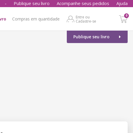
-
Publique seu livro
Acompanhe seus pedidos
Ajuda
0
Entre ou
ivro
Compras em quantidade
Cadastre-se
Publique seu livro