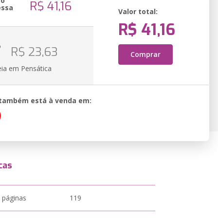
ão
R$ 41,16
essa
Valor total:
R$ 41,16
o
R$ 23,63
Comprar
eia em Pensática
o também está à venda em:
cas
 páginas
119