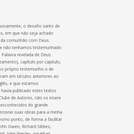
tuosamente, o desafio santo de
dos, em que não seja achado
ção da comunhão com Deus.
 que não tenhamos testemunhado
 Palavra revelada de Deus.
amento), capítulo por capitulo,
so próprio testemunho o de
eram em séculos anteriores ao
nglês, e que estamos
 havia publicado estes textos
lube de Autores, não os insere
 desconhecidos do grande
recionei suas obras para a minha
smo ponto, de forma a facilitar
John Owen, Richard Sibbes,
d, John Wesley, Jonathan