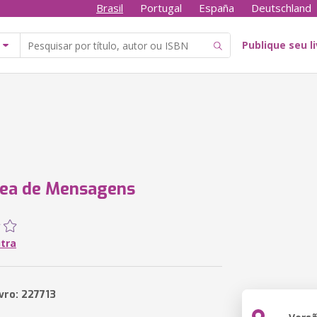
Brasil
Portugal
España
Deutschland
Publique seu l
nea de Mensagens
utra
vro: 227713