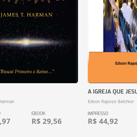
o
A IGREJA QUE JES
 Harman
Edson Raposo Belchior
O
EBOOK
IMPRESSO
,97
R$ 29,56
R$ 44,92