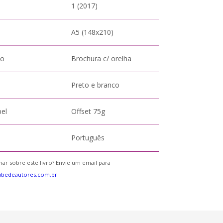
1 (2017)
A5 (148x210)
to
Brochura c/ orelha
Preto e branco
pel
Offset 75g
Português
ar sobre este livro? Envie um email para
ubedeautores.com.br