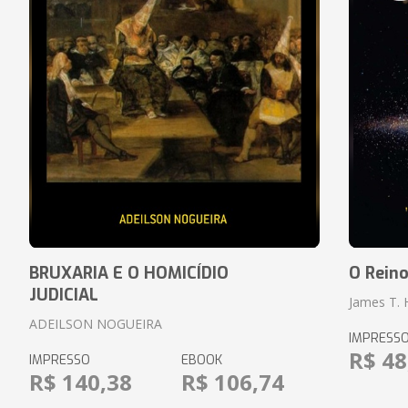
BRUXARIA E O HOMICÍDIO
O Rein
JUDICIAL
James T.
ADEILSON NOGUEIRA
IMPRESS
R$ 48
IMPRESSO
EBOOK
R$ 140,38
R$ 106,74