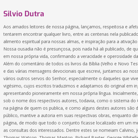
Silvio Dutra
Aos amados leitores de nossa página, lançamos, respeitosa e afe
tentarem encontrar qualquer livro, entre as centenas nela publica
alimento espiritual para nossas almas, e inspiração para a ativa
Nossa ousadia não é presunçosa, pois nada há ali publicado, de
em nossa própria vida, confirmando a veracidade e operosidade da
Além do comentário de todos os livros da Bíblia (Velho e Novo Test
e das várias mensagens devocionais que escrevi, juntamos ao nos
vários outros servos do Senhor, especialmente o daqueles que viv
vigésimo, cujos escritos traduzimos e adaptamos do original em i
apresentando pioneiramente em nossa própria língua. Inicialmente,
sob o nome dos respectivos autores, todavia, como o sistema do C
na página de quem os publica, e como alguns destes autores são
público, mantive a autoria em suas respectivas obras, enquanto di
página, de modo que todo o conjunto ficasse localizado em um me
as consultas dos interessados. Dentre estes se nomeiam Calvino, 
Thomas Watson, Thomas Manton, Richard Baxter, George Whitefiel