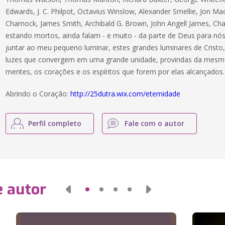
Edwards, J. C. Philpot, Octavius Winslow, Alexander Smellie, Jon 
Charnock, James Smith, Archibald G. Brown, John Angell James, Ch
estando mortos, ainda falam - e muito - da parte de Deus para nós
juntar ao meu pequeno luminar, estes grandes luminares de Cristo, 
luzes que convergem em uma grande unidade, provindas da mesma l
mentes, os corações e os espíritos que forem por elas alcançados.
Abrindo o Coração:
http://25dutra.wix.com/eternidade
Perfil completo
Fale com o autor
e autor