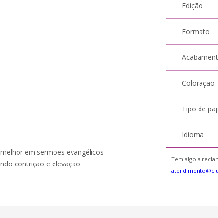
Edição
Formato
Acabamen
Coloração
Tipo de pa
Idioma
e melhor em sermões evangélicos
Tem algo a reclam
ando contrição e elevação
atendimento@cl