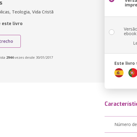
Vers
s
impr
licas, Teologia, Vida Cristã
 este livro
Versã
ebook
trecho
L
ista
2944
vezes desde 30/01/2017
Este livr
Característi
Número de