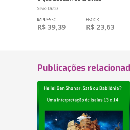
Silvio Dutra
IMPRESSO
EBOOK
R$ 39,39
R$ 23,63
Publicações relaciona