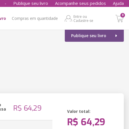
-
Publique seu livro
Acompanhe seus pedidos
Ajuda
0
Entre ou
ivro
Compras em quantidade
Cadastre-se
Publique seu livro
o
R$ 64,29
ssa
Valor total:
R$ 64,29