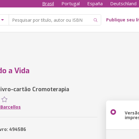
Brasil
Portugal
España
Deutschland
Publique seu l
do a Vida
 Livro-cartão Cromoterapia
 Barcellos
Versã
impre
ivro: 494586