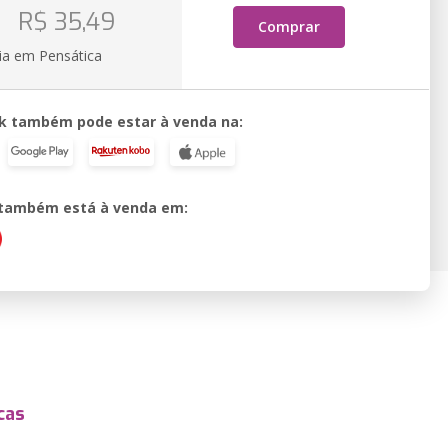
o
R$ 35,49
Comprar
ia em Pensática
k também pode estar à venda na:
o também está à venda em:
cas