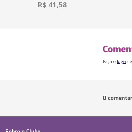
R$ 41,58
Coment
Faça o
login
dei
0 comentár
Sobre o Clube