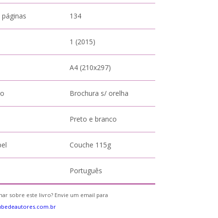
 páginas
134
1 (2015)
A4 (210x297)
to
Brochura s/ orelha
Preto e branco
pel
Couche 115g
Português
ar sobre este livro? Envie um email para
ubedeautores.com.br