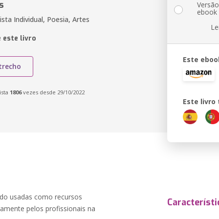
s
Versã
ebook
sta Individual, Poesia, Artes
Le
 este livro
Este eboo
trecho
ista
1806
vezes desde 29/10/2022
Este livr
ido usadas como recursos
Característi
amente pelos profissionais na