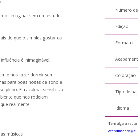
s.
Número de
odemos imaginar sem um estudo
Edição
ais do que o simples gostar ou
Formato
Acabamen
nfluência é inimaginável.
xam e nos fazer dormir sem
Coloração
mas para boas noites de sono e
pleno. Ela acalma, sensibiliza
Tipo de pa
ambiente que nos rodeiam
o que realmente
Idioma
Tem algo a reclam
atendimento@cl
nas músicas