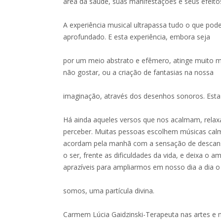
área da saúde, suas manifestações e seus efeito
A experiência musical ultrapassa tudo o que p
aprofundado. E esta experiência, embora seja
por um meio abstrato e efêmero, atinge muito m
não gostar, ou a criação de fantasias na nossa
imaginação, através dos desenhos sonoros. Esta i
Há ainda aqueles versos que nos acalmam, rela
perceber. Muitas pessoas escolhem músicas cal
acordam pela manhã com a sensação de descanso 
o ser, frente as dificuldades da vida, e deixa o 
aprazíveis para ampliarmos em nosso dia a dia 
somos, uma partícula divina.
Carmem Lúcia Gaidzinski-Terapeuta nas artes e 