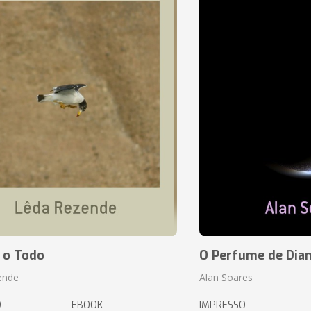
 o Todo
O Perfume de Dia
ende
Alan Soares
O
EBOOK
IMPRESSO