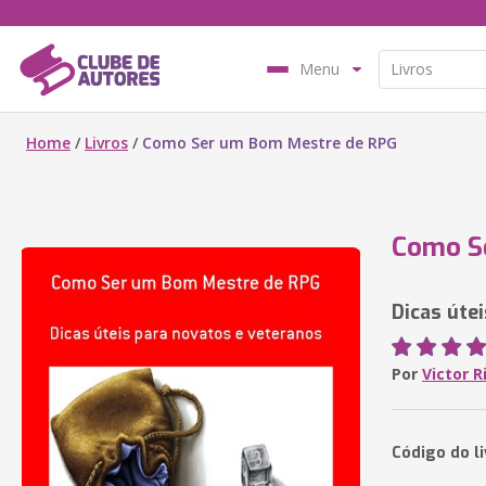
Menu
Home
/
Livros
/
Como Ser um Bom Mestre de RPG
Como S
Dicas úte
Por
Victor R
Código do l