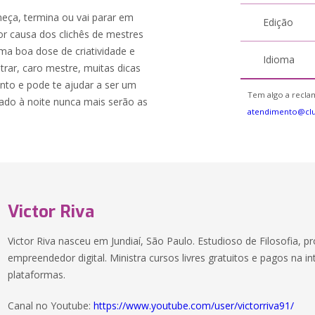
ça, termina ou vai parar em
Edição
 causa dos clichês de mestres
 uma boa dose de criatividade e
Idioma
trar, caro mestre, muitas dicas
to e pode te ajudar a ser um
Tem algo a reclam
ado à noite nunca mais serão as
atendimento@cl
Victor Riva
Victor Riva nasceu em Jundiaí, São Paulo. Estudioso de Filosofia, pr
empreendedor digital. Ministra cursos livres gratuitos e pagos na in
plataformas.
Canal no Youtube:
https://www.youtube.com/user/victorriva91/