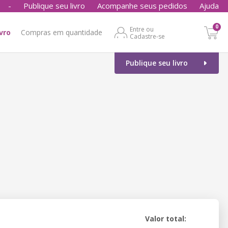
-
Publique seu livro
Acompanhe seus pedidos
Ajuda
0
Entre ou
ivro
Compras em quantidade
Cadastre-se
Publique seu livro
Valor total: