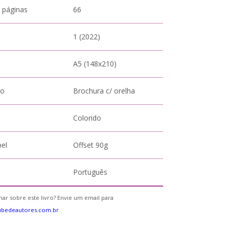
 páginas
66
1 (2022)
A5 (148x210)
to
Brochura c/ orelha
Colorido
pel
Offset 90g
Português
ar sobre este livro? Envie um email para
ubedeautores.com.br