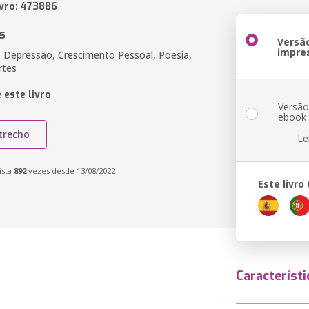
ivro: 473886
s
Versã
impre
, Depressão, Crescimento Pessoal, Poesia,
rtes
 este livro
Versã
ebook
trecho
Le
ista
892
vezes desde 13/08/2022
Este livr
Característi