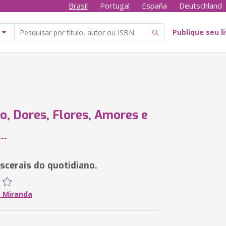
Brasil
Portugal
España
Deutschland
Publique seu l
o, Dores, Flores, Amores e
..
iscerais do quotidiano.
 Miranda