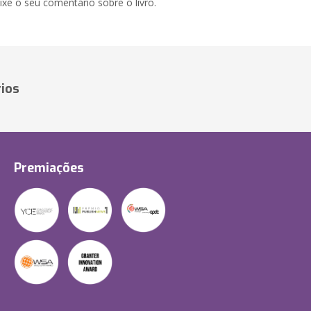
xe o seu comentário sobre o livro.
ios
Premiações