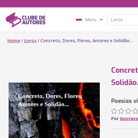
Menu
Home
/
Livros
/
Concreto, Dores, Flores, Amores e Solidão...
Concret
Solidão.
Poesias v
Por
Gustavo