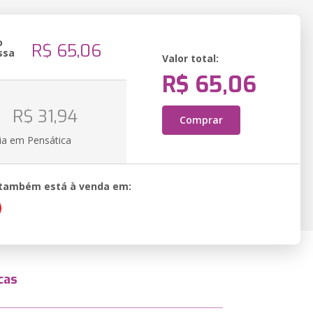
o
R$ 65,06
ssa
Valor total:
R$ 65,06
o
R$ 31,94
Comprar
ia em Pensática
o também está à venda em:
cas