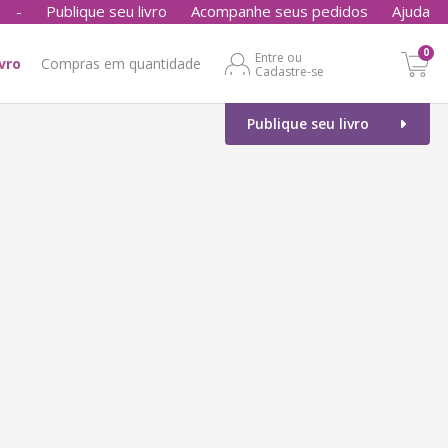
-
Publique seu livro
Acompanhe seus pedidos
Ajuda
0
Entre ou
ivro
Compras em quantidade
Cadastre-se
Publique seu livro