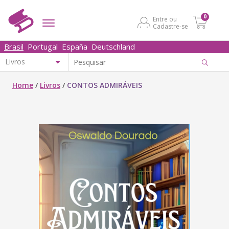
0
Entre ou
Cadastre-se
Brasil
Portugal
España
Deutschland
Home
/
Livros
/
CONTOS ADMIRÁVEIS