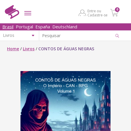
0
Entre ou
Cadastre-se
Brasil
Portugal
España
Deutschland
Home
/
Livros
/
CONTOS DE ÁGUAS NEGRAS