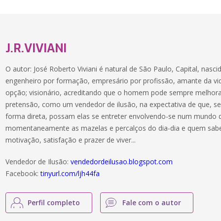
J.R.VIVIANI
O autor: José Roberto Viviani é natural de São Paulo, Capital, nasc
engenheiro por formação, empresário por profissão, amante da vid
opção; visionário, acreditando que o homem pode sempre melhor
pretensão, como um vendedor de ilusão, na expectativa de que, s
forma direta, possam elas se entreter envolvendo-se num mundo d
momentaneamente as mazelas e percalços do dia-dia e quem sabe
motivação, satisfação e prazer de viver...
Vendedor de Ilusão:
vendedordeilusao.blogspot.com
Facebook:
tinyurl.com/ljh44fa
Perfil completo
Fale com o autor