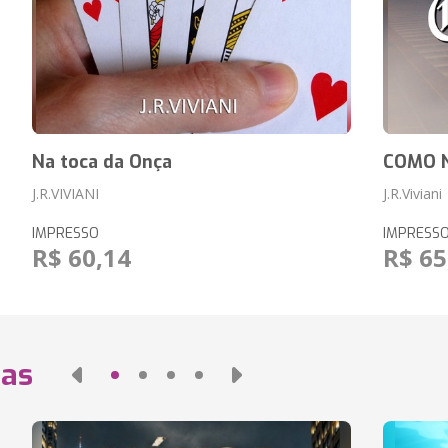
Na toca da Onça
COMO N
J.R.VIVIANI
J.R.Viviani
IMPRESSO
IMPRESS
R$ 60,14
R$ 65
das