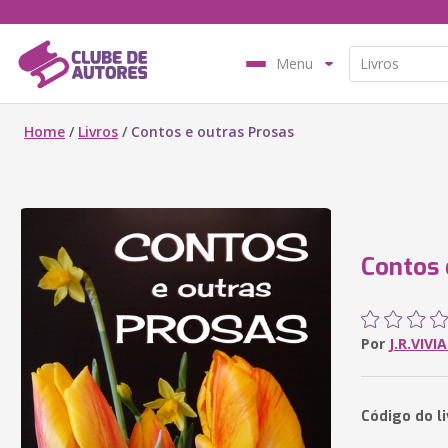
Menu
Home
/
Livros
/
Contos e outras Prosas
Contos 
Por
J.R.VIVI
Código do li