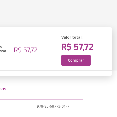
Valor total:
R$ 57,72
o
R$ 57,72
ssa
Comprar
cas
978-85-68773-01-7