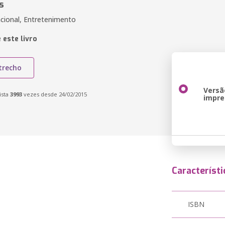
s
acional, Entretenimento
 este livro
trecho
Versã
ista
3993
vezes desde 24/02/2015
impre
Característi
ISBN