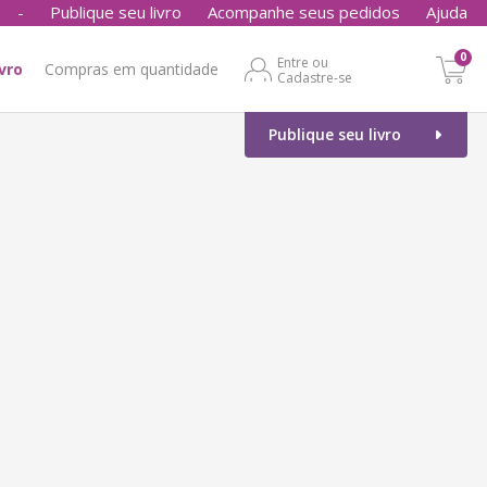
-
Publique seu livro
Acompanhe seus pedidos
Ajuda
0
Entre ou
ivro
Compras em quantidade
Cadastre-se
Publique seu livro