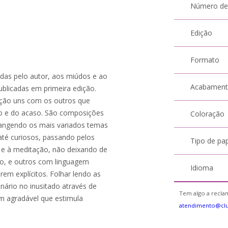
Número de
Edição
Formato
das pelo autor, aos miúdos e ao
Acabamen
blicadas em primeira edição.
ção uns com os outros que
jo e do acaso. São composições
Coloração
rangendo os mais variados temas
até curiosos, passando pelos
Tipo de pa
o e à meditação, não deixando de
mo, e outros com linguagem
Idioma
rem explícitos. Folhar lendo as
ário no inusitado através de
Tem algo a reclam
em agradável que estimula
atendimento@cl