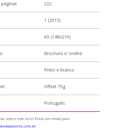
 páginas
222
1 (2015)
A5 (148x210)
to
Brochura c/ orelha
Preto e branco
pel
Offset 75g
Português
ar sobre este livro? Envie um email para
ubedeautores.com.br