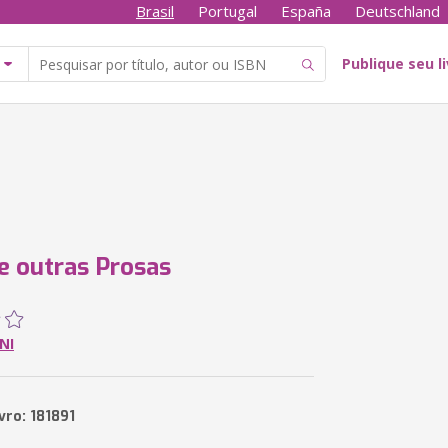
Brasil
Portugal
España
Deutschland
Publique seu l
e outras Prosas
ANI
vro: 181891