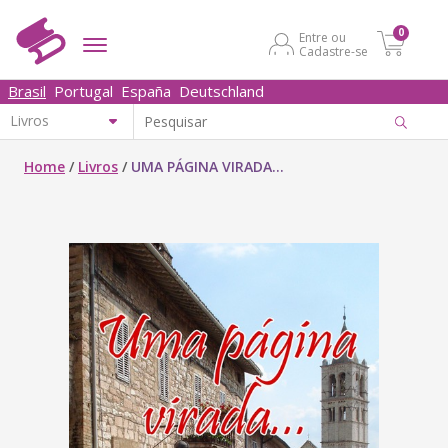
0
Entre ou
Cadastre-se
Brasil
Portugal
España
Deutschland
Home
/
Livros
/
UMA PÁGINA VIRADA...