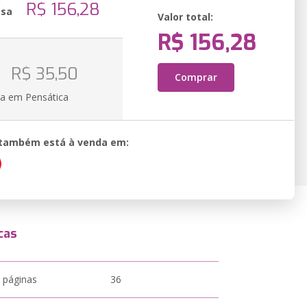
o
R$ 156,28
ssa
Valor total:
R$ 156,28
R$ 35,50
Comprar
ia em Pensática
o também está à venda em:
cas
 páginas
36