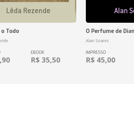
 o Todo
O Perfume de Dia
ende
Alan Soares
O
EBOOK
IMPRESSO
,90
R$ 35,50
R$ 45,00