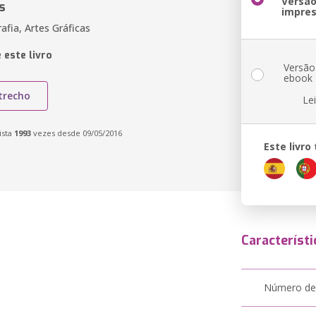
Versã
s
impre
afia, Artes Gráficas
 este livro
Versão
ebook
trecho
Le
ista
1993
vezes desde 09/05/2016
Este livr
Característi
Número de