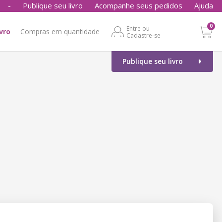
-
Publique seu livro
Acompanhe seus pedidos
Ajuda
0
Entre ou
ivro
Compras em quantidade
Cadastre-se
Publique seu livro