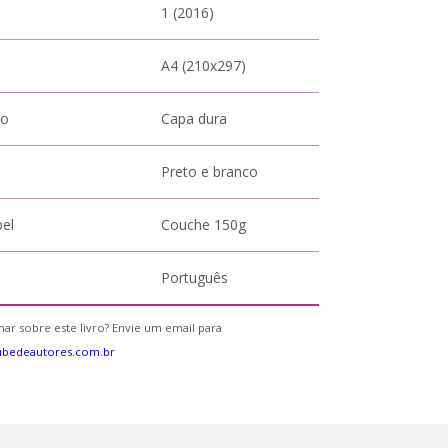
1 (2016)
A4 (210x297)
to
Capa dura
Preto e branco
pel
Couche 150g
Português
ar sobre este livro? Envie um email para
ubedeautores.com.br