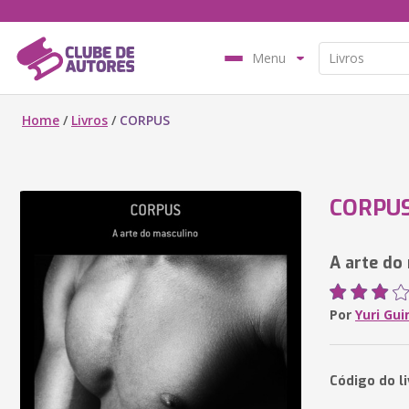
Menu
Home
/
Livros
/
CORPUS
CORPU
A arte do
Por
Yuri Gu
Código do l