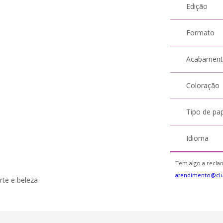
Edição
Formato
Acabamen
Coloração
Tipo de pa
Idioma
Tem algo a reclam
atendimento@cl
rte e beleza