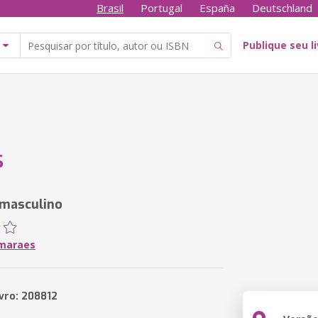
Brasil
Portugal
España
Deutschland
Publique seu l
S
 masculino
imaraes
ivro: 208812