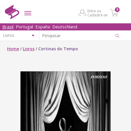
0
Entre ou
Cadastre-se
Brasil
Portugal
España
Deutschland
Home
/
Livros
/
Cortinas do Tempo