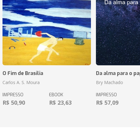
O Fim de Brasilia
Da alma para o pa
Carlos A. S. Moura
Bry Machado
IMPRESSO
EBOOK
IMPRESSO
R$ 50,90
R$ 23,63
R$ 57,09