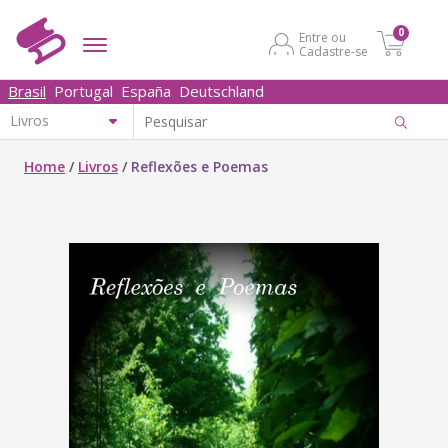
0
Entre ou
Cadastre-se
Brasil
Portugal
España
Deutschland
Home
/
Livros
/
Reflexões e Poemas