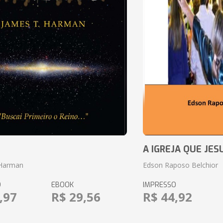
o
A IGREJA QUE JES
 Harman
Edson Raposo Belchior
O
EBOOK
IMPRESSO
,97
R$ 29,56
R$ 44,92