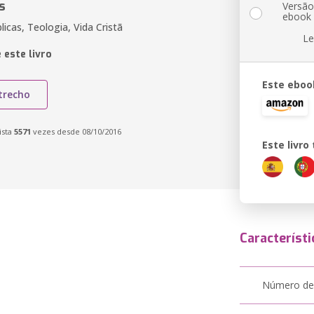
s
Versã
ebook
licas, Teologia, Vida Cristã
Le
 este livro
Este eboo
trecho
ista
5571
vezes desde 08/10/2016
Este livr
Característi
Número de