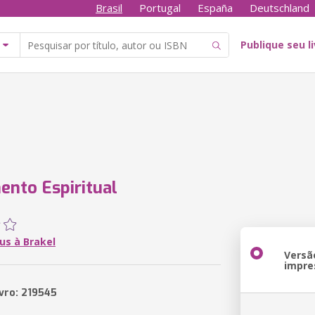
Brasil
Portugal
España
Deutschland
Publique seu l
ento Espiritual
us à Brakel
Versã
impre
ivro: 219545