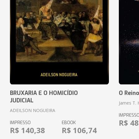
BRUXARIA E O HOMICÍDIO
O Rein
JUDICIAL
James T.
ADEILSON NOGUEIRA
IMPRESS
R$ 48
IMPRESSO
EBOOK
R$ 140,38
R$ 106,74