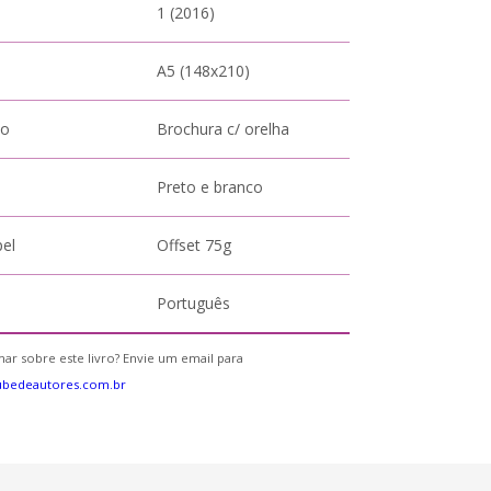
1 (2016)
A5 (148x210)
to
Brochura c/ orelha
Preto e branco
pel
Offset 75g
Português
ar sobre este livro? Envie um email para
ubedeautores.com.br