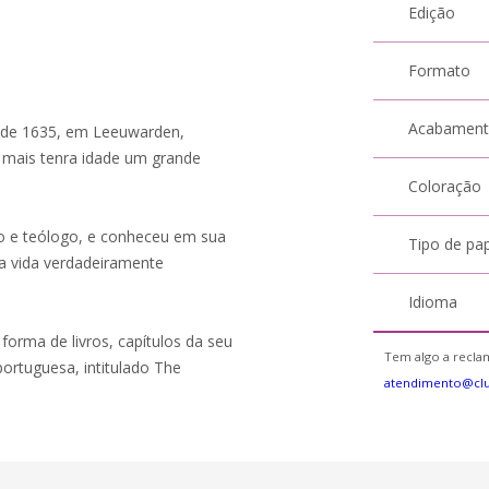
Edição
Formato
Acabamen
o de 1635, em Leeuwarden,
 mais tenra idade um grande
Coloração
o e teólogo, e conheceu em sua
Tipo de pa
ma vida verdadeiramente
Idioma
forma de livros, capítulos da seu
Tem algo a reclam
portuguesa, intitulado The
atendimento@cl