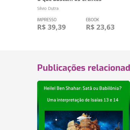
Silvio Dutra
IMPRESSO
EBOOK
R$ 39,39
R$ 23,63
Publicações relaciona