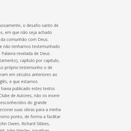
tuosamente, o desafio santo de
dos, em que não seja achado
ção da comunhão com Deus.
 que não tenhamos testemunhado
 Palavra revelada de Deus.
amento), capítulo por capitulo,
so próprio testemunho o de
eram em séculos anteriores ao
nglês, e que estamos
 havia publicado estes textos
lube de Autores, não os insere
 desconhecidos do grande
recionei suas obras para a minha
smo ponto, de forma a facilitar
John Owen, Richard Sibbes,
d, John Wesley, Jonathan