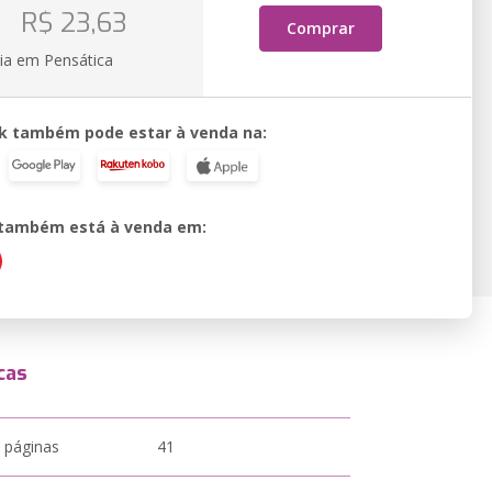
o
R$ 23,63
Comprar
ia em Pensática
k também pode estar à venda na:
o também está à venda em:
cas
 páginas
41