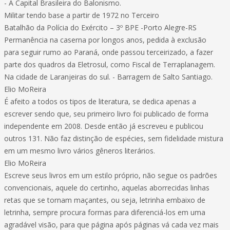
- A Capital Brasileira do Balonismo.
Militar tendo base a partir de 1972 no Terceiro
Batalhão da Polícia do Exército – 3º BPE -Porto Alegre-RS
Permanência na caserna por longos anos, pedida à exclusão
para seguir rumo ao Paraná, onde passou terceirizado, a fazer
parte dos quadros da Eletrosul, como Fiscal de Terraplanagem.
Na cidade de Laranjeiras do sul. - Barragem de Salto Santiago.
Elio MoReira
É afeito a todos os tipos de literatura, se dedica apenas a
escrever sendo que, seu primeiro livro foi publicado de forma
independente em 2008. Desde então já escreveu e publicou
outros 131. Não faz distinção de espécies, sem fidelidade mistura
em um mesmo livro vários gêneros literários.
Elio MoReira
Escreve seus livros em um estilo próprio, não segue os padrões
convencionais, aquele do certinho, aquelas aborrecidas linhas
retas que se tornam maçantes, ou seja, letrinha embaixo de
letrinha, sempre procura formas para diferenciá-los em uma
agradável visão, para que página após páginas vá cada vez mais