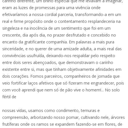
carinho diferente, um brilho especial que me levavam a imaginar,
eram as luzes de promessas para uma vivência onde
efetivaríamos a nossa cordial parceria, transformando-a em um
real e firme propósito onde o contentamento resplandeceria na
singeleza e na inocência de um sentimento que foi em um
crescente, dia após dia, no prazer desfrutado e concebido no
encanto da gratificante companhia. Em palavras a mais pura
sinceridade, e no querer de uma amizade adulta, a mais real das
convivências usufruída, deixando-nos respaldar pelo respeito
entre dois seres abençoados, que demonstravam o carinho
existente entre si, mas que tinham objetivamente afinidades em
dois corações. Fomos parceiros, companheiros de jornada que
veio fortificar laços afetivos que só fizeram me engrandecer, pois
com você aprendi que nem só de pão vive o homem!... No solo
fértil de
nossas vidas, usamos como condimento, ternuras e
compreensão, arborizando nosso pomar, cultivando nele, árvores
frutíferas onde os ramos se expandem fazendo-se em flores, de