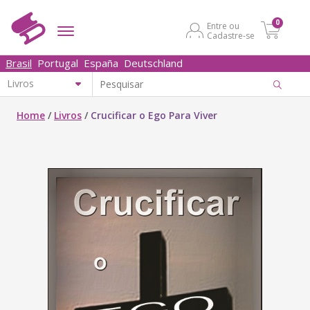
0
Entre ou
Cadastre-se
Brasil
Portugal
España
Deutschland
Home
/
Livros
/
Crucificar o Ego Para Viver