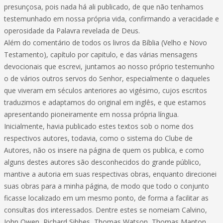
presunçosa, pois nada há ali publicado, de que não tenhamos
testemunhado em nossa própria vida, confirmando a veracidade e
operosidade da Palavra revelada de Deus.
Além do comentário de todos os livros da Bíblia (Velho e Novo
Testamento), capítulo por capitulo, e das várias mensagens
devocionais que escrevi, juntamos ao nosso próprio testemunho
o de vários outros servos do Senhor, especialmente o daqueles
que viveram em séculos anteriores ao vigésimo, cujos escritos
traduzimos e adaptamos do original em inglês, e que estamos
apresentando pioneiramente em nossa própria língua.
Inicialmente, havia publicado estes textos sob o nome dos
respectivos autores, todavia, como o sistema do Clube de
Autores, não os insere na página de quem os publica, e como
alguns destes autores são desconhecidos do grande público,
mantive a autoria em suas respectivas obras, enquanto direcionei
suas obras para a minha página, de modo que todo o conjunto
ficasse localizado em um mesmo ponto, de forma a facilitar as
consultas dos interessados. Dentre estes se nomeiam Calvino,
John Owen, Richard Sibbes, Thomas Watson, Thomas Manton,