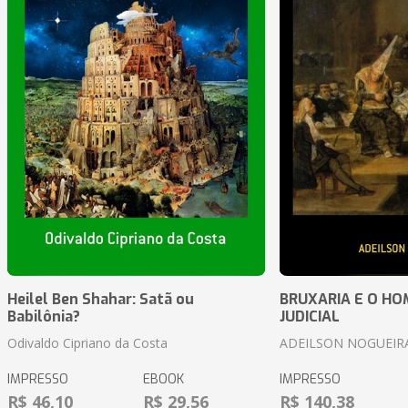
Heilel Ben Shahar: Satã ou
BRUXARIA E O HOM
Babilônia?
JUDICIAL
Odivaldo Cipriano da Costa
ADEILSON NOGUEIR
IMPRESSO
EBOOK
IMPRESSO
R$ 46,10
R$ 29,56
R$ 140,38