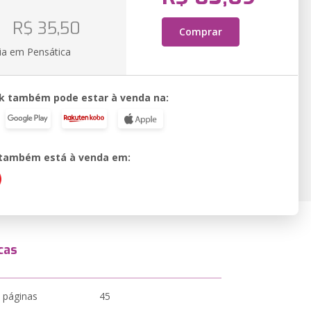
o
R$ 35,50
Comprar
ia em Pensática
k também pode estar à venda na:
o também está à venda em:
cas
 páginas
45