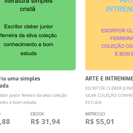
ria uma simples
ARTE E INTRENIM
ada
ESCRITOR CLEBER JUNI
leber junior ferreira da silva coleção
SILVA COLEÇÃO CONH
ento e bom estuda
ESTUDA
O
EBOOK
IMPRESSO
,88
R$ 31,94
R$ 55,01