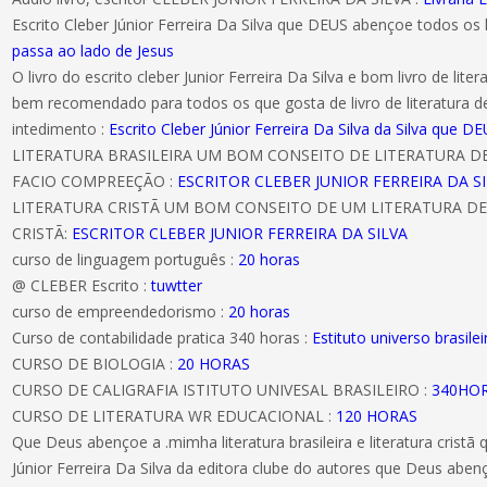
Escrito Cleber Júnior Ferreira Da Silva que DEUS abençoe todos os 
passa ao lado de Jesus
O livro do escrito cleber Junior Ferreira Da Silva e bom livro de literat
bem recomendado para todos os que gosta de livro de literatura d
intedimento :
Escrito Cleber Júnior Ferreira Da Silva da Silva que
LITERATURA BRASILEIRA UM BOM CONSEITO DE LITERATURA 
FACIO COMPREEÇÃO :
ESCRITOR CLEBER JUNIOR FERREIRA DA S
LITERATURA CRISTÃ UM BOM CONSEITO DE UM LITERATURA DE
CRISTÃ:
ESCRITOR CLEBER JUNIOR FERREIRA DA SILVA
curso de linguagem português :
20 horas
@ CLEBER Escrito :
tuwtter
curso de empreendedorismo :
20 horas
Curso de contabilidade pratica 340 horas :
Estituto universo brasilei
CURSO DE BIOLOGIA :
20 HORAS
CURSO DE CALIGRAFIA ISTITUTO UNIVESAL BRASILEIRO :
340HO
CURSO DE LITERATURA WR EDUCACIONAL :
120 HORAS
Que Deus abençoe a .mimha literatura brasileira e literatura cristã
Júnior Ferreira Da Silva da editora clube do autores que Deus ab