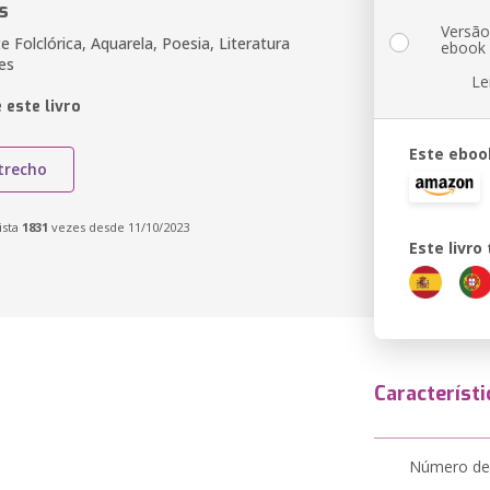
s
Versã
te Folclórica, Aquarela, Poesia, Literatura
ebook
es
Le
 este livro
Este eboo
trecho
ista
1831
vezes desde 11/10/2023
Este livr
Característi
Número de