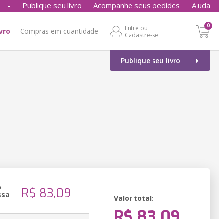
-
Publique seu livro
Acompanhe seus pedidos
Ajuda
0
Entre ou
ivro
Compras em quantidade
Cadastre-se
Publique seu livro
o
R$ 83,09
ssa
Valor total:
R$ 83,09