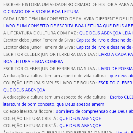
ESCREVE HISTORIA UM VEDADEIRO CRIADO DE HISTORIA PARA A
O CRIADO DE HISTORIA BOA LEITURA
CADA LIVRO TEM UM CONSEITO DE PALAVRA DIFERENTE DE LIT
LIVRO E UM CONSEITO DE ESCRITA BOA LEITURA QUE DEUS AB
A LITERATURA E CULTURA COM PAZ :
QUE DEUS ABENÇOA LEIA 
Escritor clebe Junior Ferreira da Silva :
Capista de livro e desaine de
Escritor clebe Junior Ferreira da Silva :
Capista de livro e desaine de
ESCRITOR CLEBER JUNIOR FERREIRA DA SILVA :
LIVRO A CADA P
BOA LEITURA E BOA COMPRA
ESCRITOR CLEBER JUNIOR FERREIRA DA SILVA :
LIVRO DE POESI
A educação a cultura tem um aspecto de vida cultural :
que deus a
COLEÇÃO LEITURA SIMPLES LIVRO DE BOUSO :
ESCRITO CLEBER 
QUE DEUS ABENÇOA
A educação a cultura tem um aspecto de vida cultural :
Escrito CL
literatura de bom conceito, que Deus abesoa amem
Coleção literatura flocore :
Bom livro de compreensão que Deus 
COLEÇÃO LEITURA CRISTÃ :
QUE DEUS ABENÇOE
COLEÇÃO LEITURA CRISTÃ :
QUE DEUS ABENÇOE
Áudio livro, escritor CLEBER JUNIOR FERREIRA DA SILVA :
Livraria E