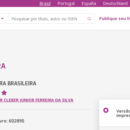
Brasil
Portugal
España
Deutschland
Publique seu l
RA
RA BRASILEIRA
R CLEBER JUNIOR FERREIRA DA SILVA
Versã
impre
ivro: 602895