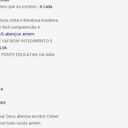
livro que eu escrevo :
A cada
ura cristã e literatura brasileira
e fácil compreensão e
 DEUS abençoe amem
DE UM BOM INTEDIMENTO E
ILVA
 FONTE EDUCATIVA DA ARIA
ra
RAS
 que Deus abesoa escritor Cleber
ençoe todo vocês amem :