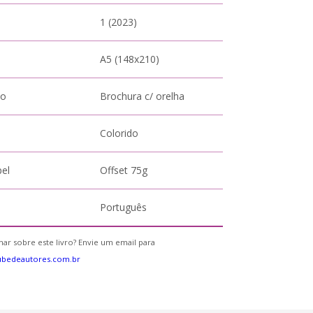
1 (2023)
A5 (148x210)
to
Brochura c/ orelha
Colorido
pel
Offset 75g
Português
ar sobre este livro? Envie um email para
ubedeautores.com.br