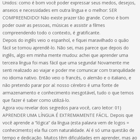
Unidos: como é bom você poder expressar seus medos, desejos,
anseios e necessidades em outra língua e o melhor: SER
COMPREENDIDO! Não existe prazer tão grande. Como é bom
poder ouvir as pessoas, músicas e assistir a filmes
compreendendo todo o contexto, é gratificante.
Depois do inglês veio o espanhol, e fiquei maravilhado o quão
fácil se tornou aprendê-lo. Não sei, mas parece que depois do
inglês, algo em minha mente mudou: achei que aprender uma
terceira língua foi mais fácil que uma segunda! Novamente me
senti realizado ao viajar e poder me comunicar com tranquilidade
no idioma nativo. Então veio o francês, o alemão e o italiano, e
não pretendo parar por aí: nosso cérebro é uma fonte de
armazenamento e conhecimento inesgotável, tudo o que temos
que fazer é saber como utilizá-lo.
Agora vou revelar dois segredos para você, caro leitor: 01)
APRENDER UMA LÍNGUA É EXTREMAMENTE FÁCIL. Depois que
você aprende a “lógica” da língua (esta palavra vem de logos =
conhecimento) ela flui com naturalidade. Aí é só uma questão de
tempo e dedicação. Muitos têm dificuldades em aprender, mas ao