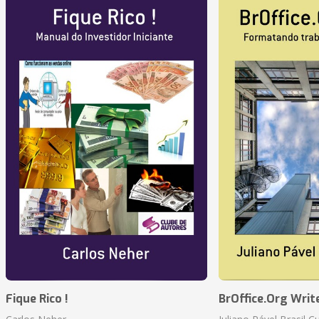
Fique Rico !
BrOffice.Org Writ