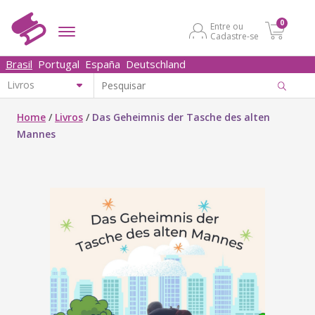
0
Entre ou
Cadastre-se
Brasil
Portugal
España
Deutschland
Home
/
Livros
/
Das Geheimnis der Tasche des alten
Mannes