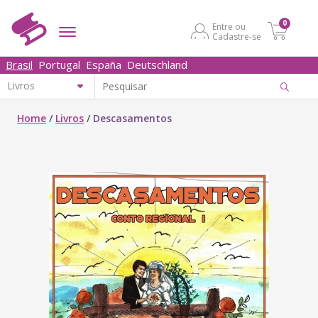
0
Entre ou
Cadastre-se
Brasil
Portugal
España
Deutschland
Home
/
Livros
/
Descasamentos