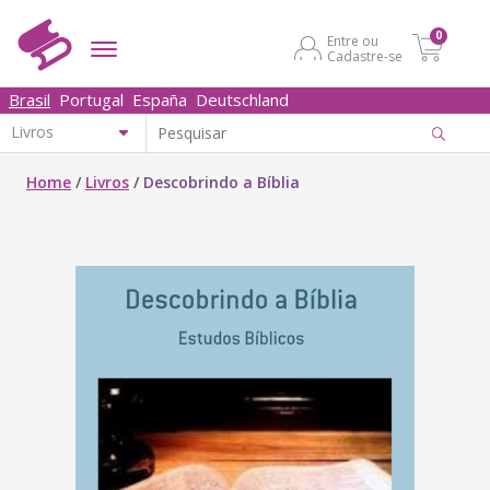
0
Entre ou
Cadastre-se
Brasil
Portugal
España
Deutschland
Home
/
Livros
/
Descobrindo a Bíblia