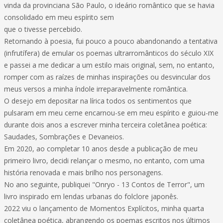
vinda da provinciana São Paulo, o ideário romântico que se havia
consolidado em meu espírito sem
que o tivesse percebido.
Retornando à poesia, fui pouco a pouco abandonando a tentativa
(infrutífera) de emular os poemas ultrarromânticos do século XIX
e passei a me dedicar a um estilo mais original, sem, no entanto,
romper com as raízes de minhas inspirações ou desvincular dos
meus versos a minha índole irreparavelmente romântica.
O desejo em depositar na lírica todos os sentimentos que
pulsaram em meu cerne encarnou-se em meu espírito e guiou-me
durante dois anos a escrever minha terceira coletânea poética:
Saudades, Sombrações e Devaneios.
Em 2020, ao completar 10 anos desde a publicação de meu
primeiro livro, decidi relançar o mesmo, no entanto, com uma
história renovada e mais brilho nos personagens.
No ano seguinte, publiquei "Onryo - 13 Contos de Terror", um
livro inspirado em lendas urbanas do folclore japonês.
2022 viu o lançamento de Momentos Explícitos, minha quarta
coletânea poética, abrangendo os poemas escritos nos últimos