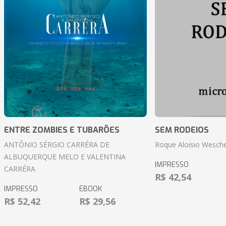
ENTRE ZOMBIES E TUBARÕES
SEM RODEIOS
ANTÔNIO SÉRGIO CARRÉRA DE
Roque Aloisio Wesche
ALBUQUERQUE MELO E VALENTINA
IMPRESSO
CARRÉRA
R$ 42,54
IMPRESSO
EBOOK
R$ 52,42
R$ 29,56