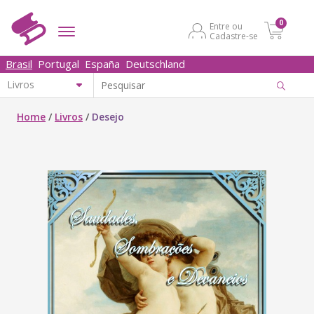
0
Entre ou
Cadastre-se
Brasil
Portugal
España
Deutschland
Home
/
Livros
/
Desejo