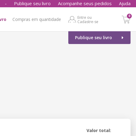
-
Publique seu livro
Acompanhe seus pedidos
Ajuda
0
Entre ou
ivro
Compras em quantidade
Cadastre-se
Publique seu livro
Valor total: