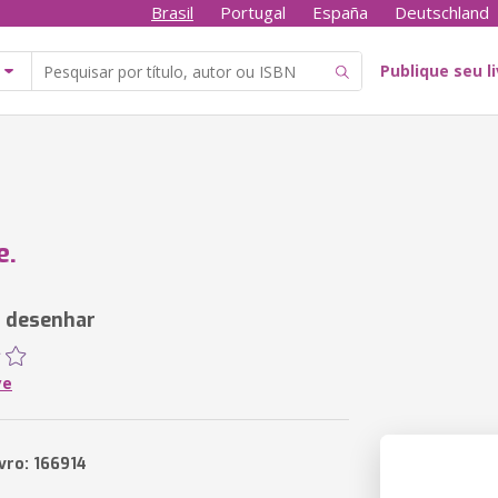
Brasil
Portugal
España
Deutschland
Publique seu l
e.
 desenhar
ye
vro: 166914