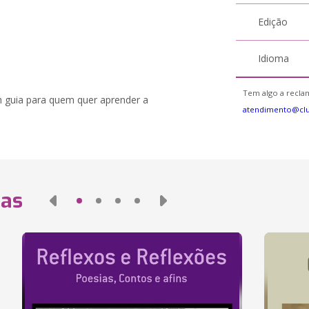
Edição
Idioma
Tem algo a reclam
Um guia para quem quer aprender a
atendimento@cl
das