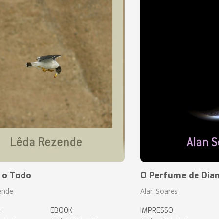
 o Todo
O Perfume de Dia
ende
Alan Soares
O
EBOOK
IMPRESSO