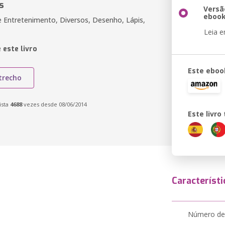
s
Versã
eboo
 e Entretenimento, Diversos, Desenho, Lápis,
Leia 
 este livro
Este eboo
trecho
ista
4688
vezes desde 08/06/2014
Este livr
Característi
Número de