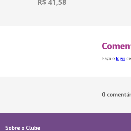
R$ 41,58
Coment
Faça o
login
dei
0 comentár
Sobre o Clube