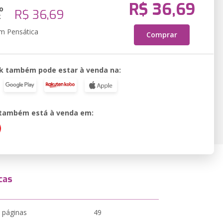
R$ 36,69
o
R$ 36,69
k
em Pensática
Comprar
k também pode estar à venda na:
o também está à venda em:
cas
 páginas
49