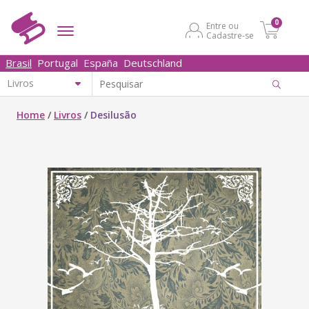
0
Entre ou
Cadastre-se
Brasil
Portugal
España
Deutschland
Home
/
Livros
/
Desilusão