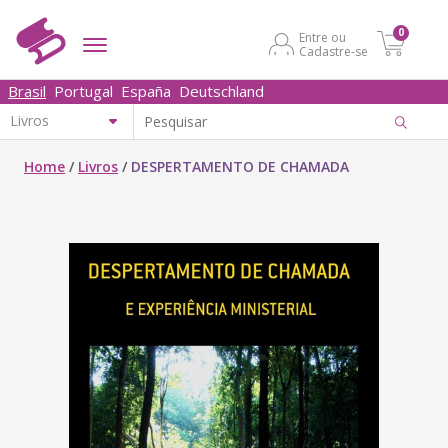
0
Entre ou
Cadastre-se
Brasil
Portugal
España
Deutschland
Home
/
Livros
/
DESPERTAMENTO DE CHAMADA