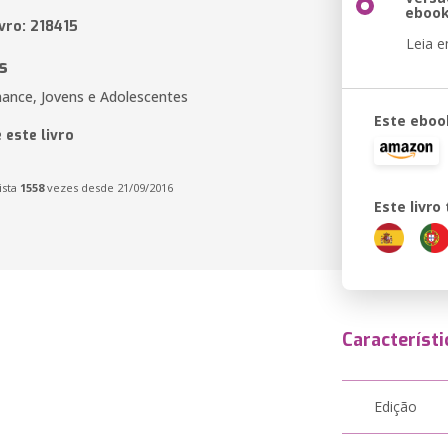
eboo
vro: 218415
Leia 
s
ance, Jovens e Adolescentes
Este eboo
 este livro
ista
1558
vezes desde 21/09/2016
Este livr
Característi
Edição