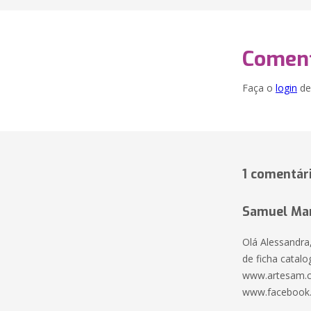
Coment
Faça o
login
dei
1 comentár
Samuel Mar
Olá Alessandra
de ficha catalo
www.artesam.c
www.facebook