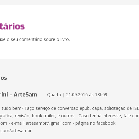
ários
xe o seu comentário sobre o livro.
ios
ini - ArteSam
Quarta | 21.09.2016 às 13h09
, tudo bem? Faço serviço de conversão epub, capa, solicitação de IS
gráfica, revisão, book trailer, e outros... Caso tenha interesse, fale co
om - e-mail: artesambr@gmail.com - página no facebook:
.com/artesambr