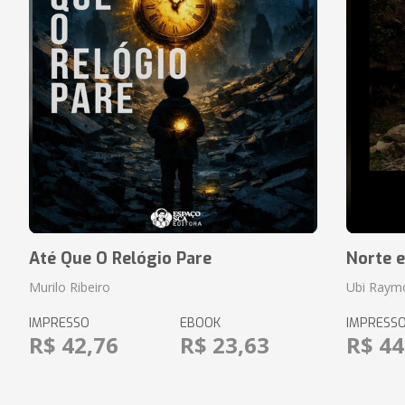
Até Que O Relógio Pare
Norte e
Murilo Ribeiro
Ubi Raym
IMPRESSO
EBOOK
IMPRESS
R$ 42,76
R$ 23,63
R$ 44