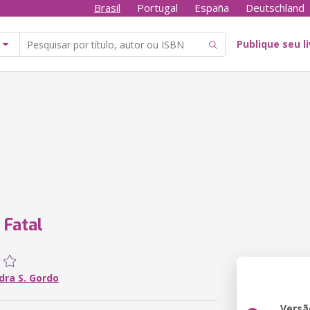
Brasil
Portugal
España
Deutschland
Publique seu l
 Fatal
dra S. Gordo
Versã