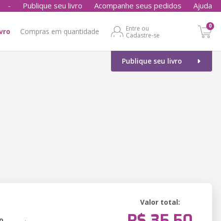
-
Publique seu livro
Acompanhe seus pedidos
Ajuda
0
Entre ou
ivro
Compras em quantidade
Cadastre-se
Publique seu livro
Valor total:
R$ 35,50
o