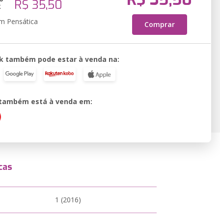
R$ 35,50
k
em Pensática
Comprar
k também pode estar à venda na:
o também está à venda em:
cas
1 (2016)