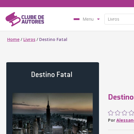
Menu
Home
/
Livros
/
Destino Fatal
Destino
Por
Alessan