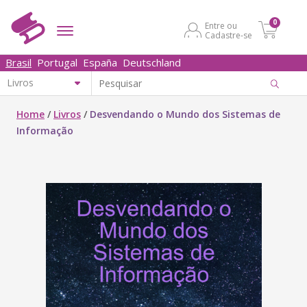
0
Entre ou
Cadastre-se
Brasil
Portugal
España
Deutschland
Home
/
Livros
/
Desvendando o Mundo dos Sistemas de
Informação