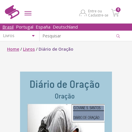
0
Entre ou
Cadastre-se
Brasil
Portugal
España
Deutschland
Home
/
Livros
/
Diário de Oração