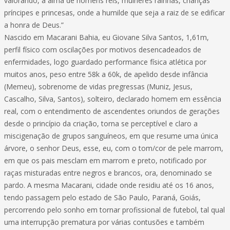
valorando, a alma de homens reis, mulheres rainhas, crianças
príncipes e princesas, onde a humilde que seja a raiz de se edificar
a honra de Deus.”
Nascido em Macarani Bahia, eu Giovane Silva Santos, 1,61m,
perfil físico com oscilações por motivos desencadeados de
enfermidades, logo guardado performance física atlética por
muitos anos, peso entre 58k a 60k, de apelido desde infância
(Memeu), sobrenome de vidas pregressas (Muniz, Jesus,
Cascalho, Silva, Santos), solteiro, declarado homem em essência
real, com o entendimento de ascendentes oriundos de gerações
desde o princípio da criação, torna se perceptível e claro a
miscigenação de grupos sanguíneos, em que resume uma única
árvore, o senhor Deus, esse, eu, com o tom/cor de pele marrom,
em que os pais mesclam em marrom e preto, notificado por
raças misturadas entre negros e brancos, ora, denominado se
pardo. A mesma Macarani, cidade onde residiu até os 16 anos,
tendo passagem pelo estado de São Paulo, Paraná, Goiás,
percorrendo pelo sonho em tornar profissional de futebol, tal qual
uma interrupção prematura por várias contusões e também