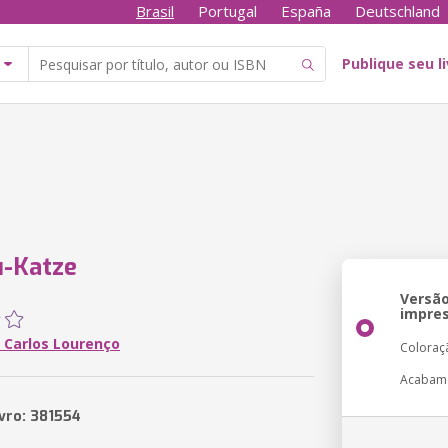
Brasil
Portugal
España
Deutschland
Publique seu l
u-Katze
Versã
impre
 Carlos Lourenço
Coloraç
Acabam
ivro: 381554