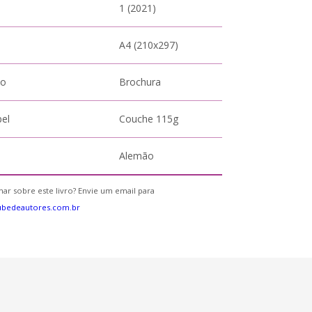
1 (2021)
A4 (210x297)
to
Brochura
pel
Couche 115g
Alemão
ar sobre este livro? Envie um email para
ubedeautores.com.br