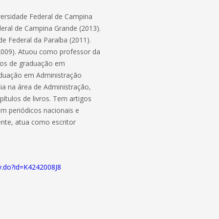
versidade Federal de Campina
deral de Campina Grande (2013).
de Federal da Paraíba (2011).
(2009). Atuou como professor da
sos de graduação em
aduação em Administração
ia na área de Administração,
ítulos de livros. Tem artigos
m periódicos nacionais e
mente, atua como escritor
acv.do?id=K4242008J8