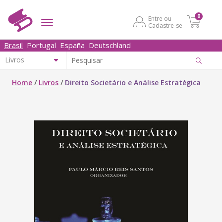
0
Entre ou
Cadastre-se
Brasil
Portugal
España
Deutschland
Home
/
Livros
/
Direito Societário e Análise Estratégica