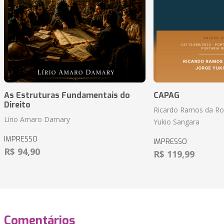
As Estruturas Fundamentais do
CAPAG
Direito
Ricardo Ramos da Roc
Lírio Amaro Damary
Yukio Sangara
IMPRESSO
IMPRESSO
R$ 94,90
R$ 119,99
Comentários