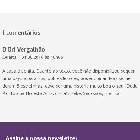
1 comentários
D'Ori Vergalhão
Quarta | 01.06.2016 às 10h06
A capa é bonita. Quanto ao texto, você não disponibilizou sequer
uma página para nós, pobres leitores, poder opinar. Mas se lhe
deram 5 estrelinhas, deve ser uma história muito boa o seu "Dudu
Perdido na Floresta Amazônica", Hebe. Secessos, menina!
Assine a nossa newsletter