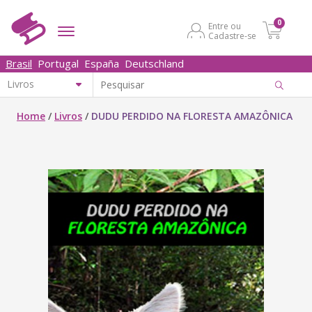
0
Entre ou
Cadastre-se
Brasil
Portugal
España
Deutschland
Home
/
Livros
/
DUDU PERDIDO NA FLORESTA AMAZÔNICA