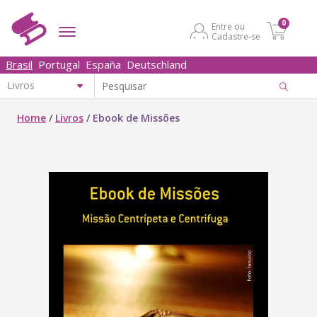
0
Entre ou
Cadastre-se
Brasil
Portugal
España
Deutschland
Home
/
Livros
/
Ebook de Missões