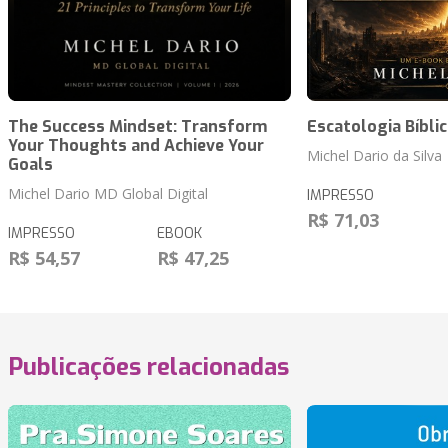
The Success Mindset: Transform
Escatologia Bíblic
Your Thoughts and Achieve Your
Michel Dario da Silva
Goals
Michel Dario MD Global Digital
IMPRESSO
R$ 71,03
IMPRESSO
EBOOK
R$ 54,57
R$ 47,25
Publicações relacionadas