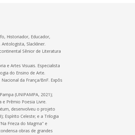
fo, Historiador, Educador,
 Antologista, Slackliner.
ntinental Sênior de Literatura
a e Artes Visuais. Especialista
ogia do Ensino de Arte.
 Nacional da França/BnF. Expôs
o Pampa (UNIPAMPA, 2021);
a e Prêmio Poesia Livre.
tatum, desenvolveu o projeto
); Espírito Celeste; e a Trilogia
 "Na Frieza do Magma" e
 condensa obras de grandes