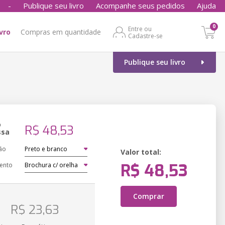
-
Publique seu livro
Acompanhe seus pedidos
Ajuda
0
Entre ou
ivro
Compras em quantidade
Cadastre-se
Publique seu livro
o
R$ 48,53
ssa
ão
Valor total:
R$ 48,53
ento
Comprar
o
R$ 23,63