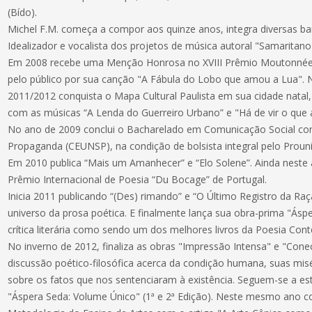
(Bído).
Michel F.M. começa a compor aos quinze anos, integra diversas ban
Idealizador e vocalista dos projetos de música autoral "Samaritano
Em 2008 recebe uma Menção Honrosa no XVIII Prêmio Moutonnée
pelo público por sua canção "A Fábula do Lobo que amou a Lua".
2011/2012 conquista o Mapa Cultural Paulista em sua cidade natal, 
com as músicas “A Lenda do Guerreiro Urbano” e "Há de vir o que
No ano de 2009 conclui o Bacharelado em Comunicação Social com
Propaganda (CEUNSP), na condição de bolsista integral pelo Prouni
Em 2010 publica “Mais um Amanhecer” e “Elo Solene”. Ainda neste 
Prêmio Internacional de Poesia “Du Bocage” de Portugal.
Inicia 2011 publicando “(Des) rimando” e “O Último Registro da R
universo da prosa poética. E finalmente lança sua obra-prima "Ásp
crítica literária como sendo um dos melhores livros da Poesia Co
No inverno de 2012, finaliza as obras "Impressão Intensa" e "Co
discussão poético-filosófica acerca da condição humana, suas mis
sobre os fatos que nos sentenciaram à existência. Seguem-se a es
"Áspera Seda: Volume Único" (1ª e 2ª Edição). Neste mesmo ano co