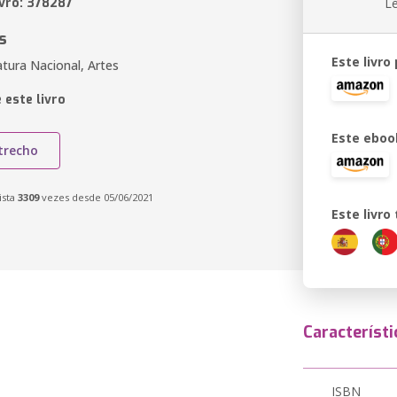
ivro: 378287
L
s
Este livro
atura Nacional, Artes
 este livro
Este eboo
trecho
ista
3309
vezes desde 05/06/2021
Este livr
Característi
ISBN