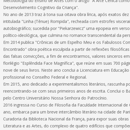
Metodologia do Ensino de Artes com o artigo "A Arte Cênica como
Desenvolvimento Cognitivo da Criança".
No ano de 2013 traz à tona sua oitava obra lírica, após exatos de
intitulada "Linha (Tênue) Rompida", recheada com estrofes viscera
autobiográfico; sucedida por “Piekarzewicz” uma epopeia em versos 
político-ideológica, que culmina no romance transcendental da p
Em 2014 publica "Crônicas de um Espelho Meu e os Fabulosos Con
Encontrado" obra poética esculpida a partir de reflexões filosófic
das falsas convicções, a fim de encontrarmos, valores sinceros em
florilégio "Esplêndida Face Magnífica", que reúne em suas 700 pá
nove de seus livros. Neste ano conclui a Licenciatura em Educação 
profissional no Conselho Federal e Regional.
Em 2015, ano dedicado a experimentalismos literários, rascunha p
reencontrando-se com seus primeiros anos de escrita. Conclui o B
pelo Centro Universitário Nossa Senhora do Patrocínio.
2016 ingressa no Curso de Filosofia da Faculdade Internacional de 
ano, embarca para um breve intercâmbio literário na cidade de Par
Curadoria da Biblioteca Nacional da França, para expor suas obras 
Literatura e as Artes, do complexo de quatro edifícios que compõ