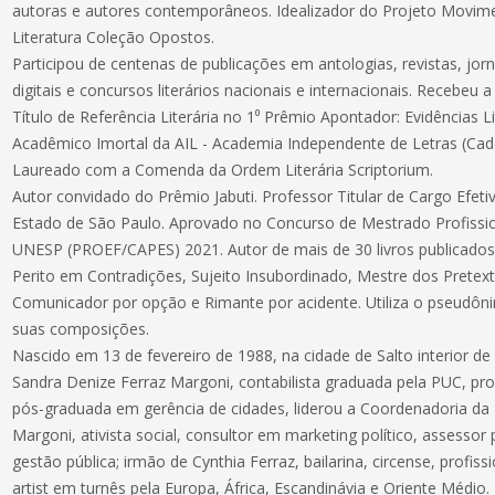
autoras e autores contemporâneos. Idealizador do Projeto Movime
Literatura Coleção Opostos.
Participou de centenas de publicações em antologias, revistas, jor
digitais e concursos literários nacionais e internacionais. Recebe
Título de Referência Literária no 1⁰ Prêmio Apontador: Evidências Li
Acadêmico Imortal da AIL - Academia Independente de Letras (Cad
Laureado com a Comenda da Ordem Literária Scriptorium.
Autor convidado do Prêmio Jabuti. Professor Titular de Cargo Efet
Estado de São Paulo. Aprovado no Concurso de Mestrado Profissio
UNESP (PROEF/CAPES) 2021. Autor de mais de 30 livros publicados
Perito em Contradições, Sujeito Insubordinado, Mestre dos Pretex
Comunicador por opção e Rimante por acidente. Utiliza o pseudôni
suas composições.
Nascido em 13 de fevereiro de 1988, na cidade de Salto interior d
Sandra Denize Ferraz Margoni, contabilista graduada pela PUC, prof
pós-graduada em gerência de cidades, liderou a Coordenadoria da 
Margoni, ativista social, consultor em marketing político, assess
gestão pública; irmão de Cynthia Ferraz, bailarina, circense, profiss
artist em turnês pela Europa, África, Escandinávia e Oriente Méd