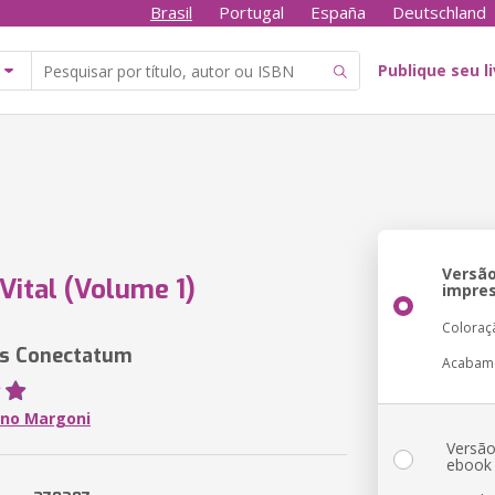
Brasil
Portugal
España
Deutschland
Publique seu l
Versã
 Vital (Volume 1)
impre
Coloraç
as Conectatum
Acabam
uno Margoni
Versã
ebook