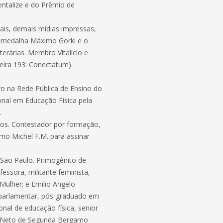
ntalize e do Prêmio de
nais, demais mídias impressas,
u a medalha Máximo Gorki e o
terárias. Membro Vitalício e
eira 193: Conectatum).
ivo na Rede Pública de Ensino do
nal em Educação Física pela
.
tos. Contestador por formação,
mo Michel F.M. para assinar
e São Paulo. Primogênito de
essora, militante feminista,
Mulher; e Emilio Angelo
or parlamentar, pós-graduado em
ional de educação física, senior
io. Neto de Segunda Bergamo