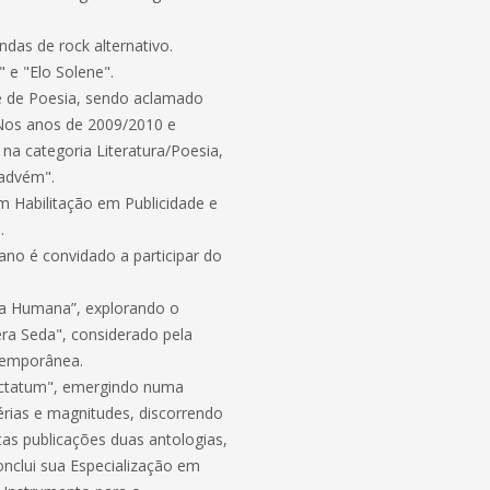
das de rock alternativo.
" e "Elo Solene".
 de Poesia, sendo aclamado
 Nos anos de 2009/2010 e
na categoria Literatura/Poesia,
 advém".
 Habilitação em Publicidade e
.
ano é convidado a participar do
aça Humana”, explorando o
era Seda", considerado pela
ntemporânea.
nectatum", emergindo numa
érias e magnitudes, discorrendo
tas publicações duas antologias,
nclui sua Especialização em