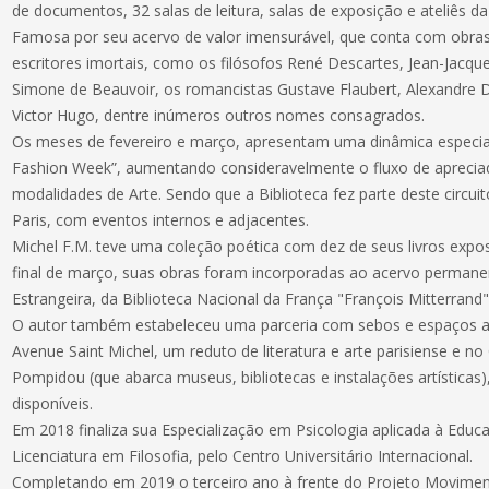
de documentos, 32 salas de leitura, salas de exposição e ateliês da
Famosa por seu acervo de valor imensurável, que conta com obras 
escritores imortais, como os filósofos René Descartes, Jean-Jacqu
Simone de Beauvoir, os romancistas Gustave Flaubert, Alexandre 
Victor Hugo, dentre inúmeros outros nomes consagrados.
Os meses de fevereiro e março, apresentam uma dinâmica especial
Fashion Week”, aumentando consideravelmente o fluxo de apreciad
modalidades de Arte. Sendo que a Biblioteca fez parte deste circ
Paris, com eventos internos e adjacentes.
Michel F.M. teve uma coleção poética com dez de seus livros expo
final de março, suas obras foram incorporadas ao acervo perman
Estrangeira, da Biblioteca Nacional da França "François Mitterrand"
O autor também estabeleceu uma parceria com sebos e espaços alt
Avenue Saint Michel, um reduto de literatura e arte parisiense e no
Pompidou (que abarca museus, bibliotecas e instalações artísticas
disponíveis.
Em 2018 finaliza sua Especialização em Psicologia aplicada à Educ
Licenciatura em Filosofia, pelo Centro Universitário Internacional.
Completando em 2019 o terceiro ano à frente do Projeto Moviment