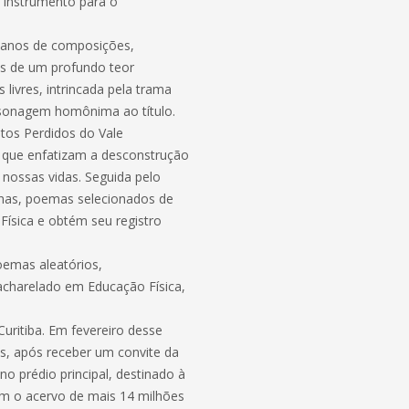
 Instrumento para o
z anos de composições,
is de um profundo teor
livres, intrincada pela trama
ersonagem homônima ao título.
tos Perdidos do Vale
as que enfatizam a desconstrução
 nossas vidas. Seguida pelo
ginas, poemas selecionados de
Física e obtém seu registro
oemas aleatórios,
acharelado em Educação Física,
Curitiba. Em fevereiro desse
is, após receber um convite da
no prédio principal, destinado à
em o acervo de mais 14 milhões