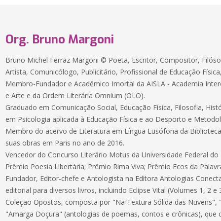
Org. Bruno Margoni
Bruno Michel Ferraz Margoni © Poeta, Escritor, Compositor, Filóso
Artista, Comunicólogo, Publicitário, Profissional de Educação Física,
Membro-Fundador e Acadêmico Imortal da AISLA - Academia Interco
e Arte e da Ordem Literária Omnium (OLO).
Graduado em Comunicação Social, Educação Física, Filosofia, Históri
em Psicologia aplicada à Educação Física e ao Desporto e Metodol
Membro do acervo de Literatura em Língua Lusófona da Biblioteca
suas obras em Paris no ano de 2016.
Vencedor do Concurso Literário Motus da Universidade Federal d
Prêmio Poesia Libertária; Prêmio Rima Viva; Prêmio Ecos da Palavr
Fundador, Editor-chefe e Antologista na Editora Antologias Conec
editorial para diversos livros, incluindo Eclipse Vital (Volumes 1, 2 e 3
Coleção Opostos, composta por "Na Textura Sólida das Nuvens",
"Amarga Doçura" (antologias de poemas, contos e crônicas), que