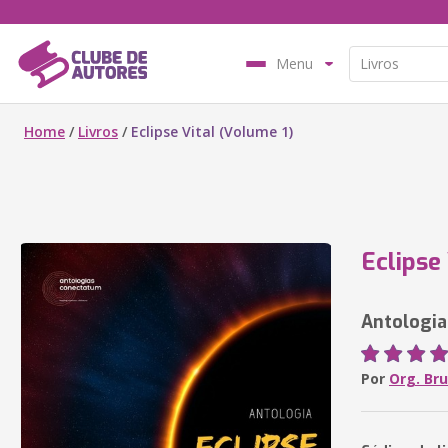
Menu
Home
/
Livros
/
Eclipse Vital (Volume 1)
Eclipse
Antologi
Por
Org. Br