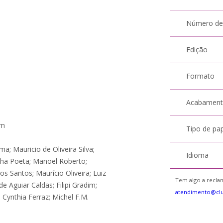
Número de
Edição
Formato
Acabamen
um
Tipo de pa
a; Mauricio de Oliveira Silva;
Idioma
nha Poeta; Manoel Roberto;
s Santos; Maurício Oliveira; Luiz
Tem algo a reclam
de Aguiar Caldas; Filipi Gradim;
atendimento@cl
Cynthia Ferraz; Michel F.M.