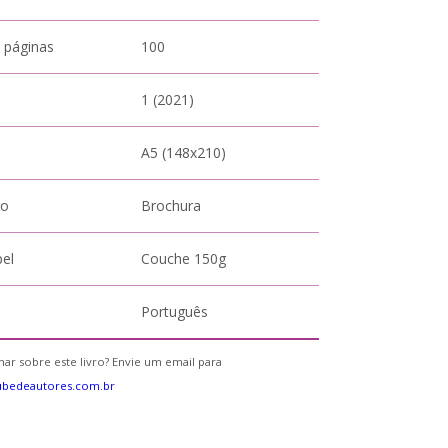
 páginas
100
1 (2021)
A5 (148x210)
to
Brochura
pel
Couche 150g
Português
ar sobre este livro? Envie um email para
ubedeautores.com.br