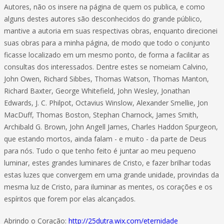
Autores, não os insere na página de quem os publica, e como
alguns destes autores são desconhecidos do grande público,
mantive a autoria em suas respectivas obras, enquanto direcionei
suas obras para a minha página, de modo que todo o conjunto
ficasse localizado em um mesmo ponto, de forma a facilitar as
consultas dos interessados. Dentre estes se nomeiam Calvino,
John Owen, Richard Sibbes, Thomas Watson, Thomas Manton,
Richard Baxter, George Whitefield, John Wesley, Jonathan
Edwards, J. C. Philpot, Octavius Winslow, Alexander Smellie, Jon
MacDuff, Thomas Boston, Stephan Charnock, James Smith,
Archibald G. Brown, John Angell James, Charles Haddon Spurgeon,
que estando mortos, ainda falam - e muito - da parte de Deus
para nós. Tudo o que tenho feito é juntar ao meu pequeno
luminar, estes grandes luminares de Cristo, e fazer brilhar todas
estas luzes que convergem em uma grande unidade, provindas da
mesma luz de Cristo, para iluminar as mentes, os corações e os
espíritos que forem por elas alcançados.
Abrindo o Coração:
http://25dutra.wix.com/eternidade