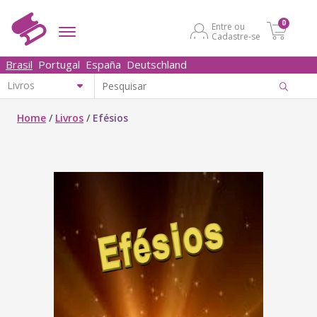
0
Entre ou
Cadastre-se
Brasil
Portugal
España
Deutschland
Home
/
Livros
/
Efésios