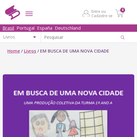
0
Entre ou
Cadastre-se
Brasil
Portugal
España
Deutschland
Home
/
Livros
/
EM BUSCA DE UMA NOVA CIDADE