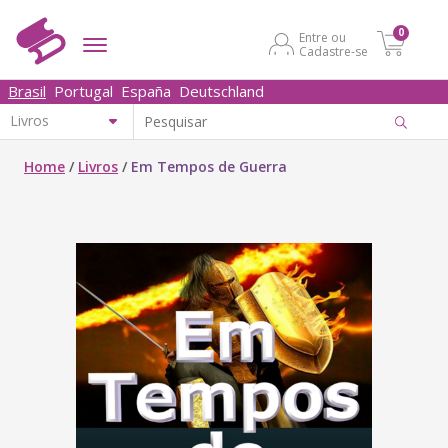
0
Entre ou
Cadastre-se
Brasil
Portugal
España
Deutschland
Home
/
Livros
/
Em Tempos de Guerra