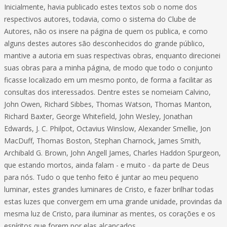
Inicialmente, havia publicado estes textos sob o nome dos
respectivos autores, todavia, como o sistema do Clube de
Autores, não os insere na página de quem os publica, e como
alguns destes autores são desconhecidos do grande público,
mantive a autoria em suas respectivas obras, enquanto direcionei
suas obras para a minha página, de modo que todo o conjunto
ficasse localizado em um mesmo ponto, de forma a facilitar as
consultas dos interessados. Dentre estes se nomeiam Calvino,
John Owen, Richard Sibbes, Thomas Watson, Thomas Manton,
Richard Baxter, George Whitefield, John Wesley, Jonathan
Edwards, J. C. Philpot, Octavius Winslow, Alexander Smellie, Jon
MacDuff, Thomas Boston, Stephan Charnock, James Smith,
Archibald G. Brown, John Angell James, Charles Haddon Spurgeon,
que estando mortos, ainda falam - e muito - da parte de Deus
para nós. Tudo o que tenho feito é juntar ao meu pequeno
luminar, estes grandes luminares de Cristo, e fazer brilhar todas
estas luzes que convergem em uma grande unidade, provindas da
mesma luz de Cristo, para iluminar as mentes, os corações e os
espíritos que forem por elas alcançados.