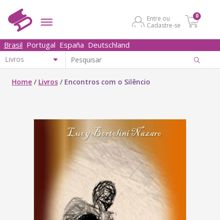
0
Entre ou
Cadastre-se
Brasil
Portugal
España
Deutschland
Home
/
Livros
/
Encontros com o Silêncio