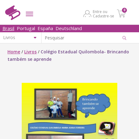
0
Entre ou
Cadastre-se
Brasil
Portugal
España
Deutschland
Home
/
Livros
/
Colégio Estadual Quilombola- Brincando
também se aprende