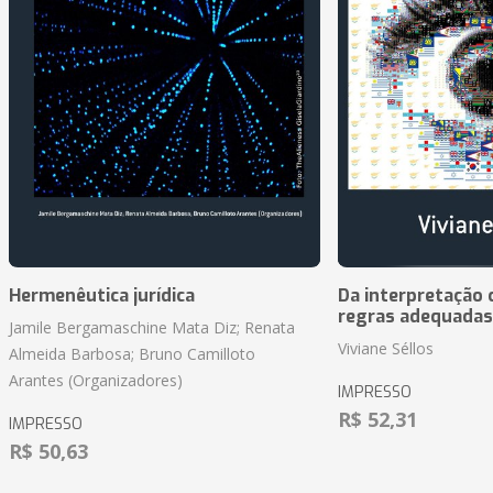
Hermenêutica jurídica
Da interpretação c
regras adequadas
Jamile Bergamaschine Mata Diz; Renata
Viviane Séllos
Almeida Barbosa; Bruno Camilloto
Arantes (Organizadores)
IMPRESSO
R$ 52,31
IMPRESSO
R$ 50,63