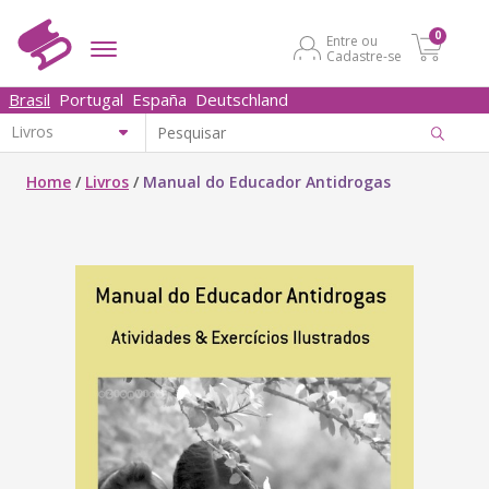
0
Entre ou
Cadastre-se
Brasil
Portugal
España
Deutschland
Home
/
Livros
/
Manual do Educador Antidrogas