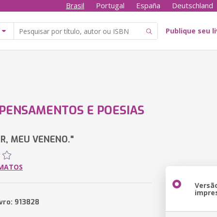
Brasil
Portugal
España
Deutschland
Publique seu l
PENSAMENTOS E POESIAS
R, MEU VENENO."
 MATOS
Versã
impre
ivro: 913828