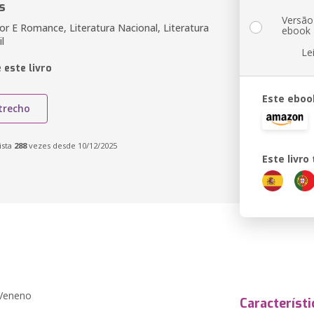
s
Versão
or E Romance, Literatura Nacional, Literatura
ebook
l
Le
 este livro
Este eboo
trecho
ista
288
vezes desde 10/12/2025
Este livr
 Veneno
Característi