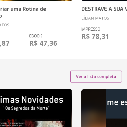
riar uma Rotina de
DESTRAVE A SUA 
o
LÍLIAN MATOS
MATOS
IMPRESSO
R$ 78,31
O
EBOOK
,87
R$ 47,36
Ver a lista completa