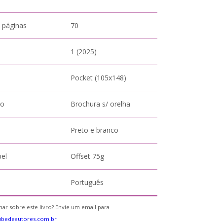
 páginas
70
1 (2025)
Pocket (105x148)
to
Brochura s/ orelha
Preto e branco
pel
Offset 75g
Português
ar sobre este livro? Envie um email para
ubedeautores.com.br