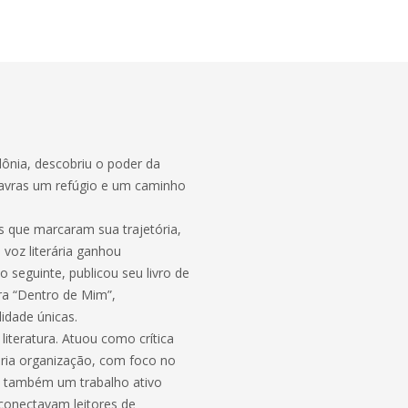
dônia, descobriu o poder da
alavras um refúgio e um caminho
s que marcaram sua trajetória,
 voz literária ganhou
 seguinte, publicou seu livro de
ra “Dentro de Mim”,
idade únicas.
literatura. Atuou como crítica
ópria organização, com foco no
ve também um trabalho ativo
 conectavam leitores de