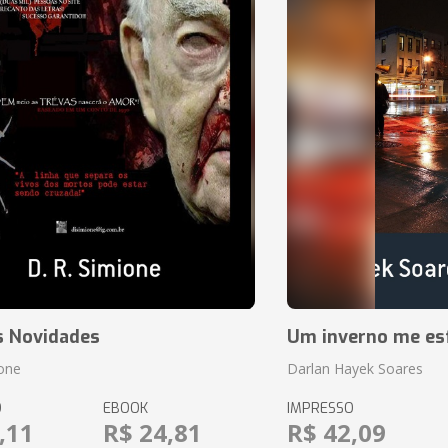
s Novidades
Um inverno me es
ione
Darlan Hayek Soares
O
EBOOK
IMPRESSO
,11
R$ 24,81
R$ 42,09