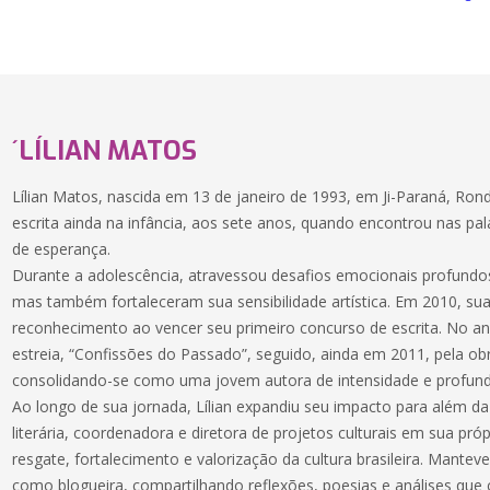
´LÍLIAN MATOS
Lílian Matos, nascida em 13 de janeiro de 1993, em Ji-Paraná, Ron
escrita ainda na infância, aos sete anos, quando encontrou nas p
de esperança.
Durante a adolescência, atravessou desafios emocionais profundo
mas também fortaleceram sua sensibilidade artística. Em 2010, sua
reconhecimento ao vencer seu primeiro concurso de escrita. No ano
estreia, “Confissões do Passado”, seguido, ainda em 2011, pela ob
consolidando-se como uma jovem autora de intensidade e profund
Ao longo de sua jornada, Lílian expandiu seu impacto para além da 
literária, coordenadora e diretora de projetos culturais em sua pr
resgate, fortalecimento e valorização da cultura brasileira. Mante
como blogueira, compartilhando reflexões, poesias e análises que