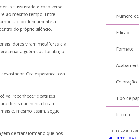
mento sussurrado e cada verso
fere ao mesmo tempo. Entre
Número de
á amou tão profundamente a
entro do próprio silêncio.
Edição
onais, dores viram metáforas e a
Formato
sobre amar alguém que foi abrigo
Acabamen
 devastador. Ora esperança, ora
Coloração
ê vai reconhecer cicatrizes,
Tipo de pa
 para dores que nunca foram
 demais e, mesmo assim, segue
Idioma
Tem algo a reclam
agem de transformar o que nos
atendimento@cl