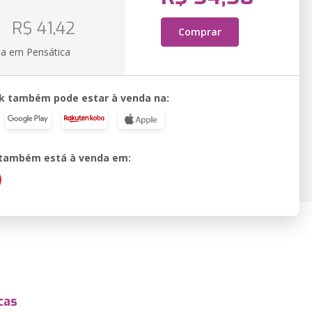
R$ 41,42
Comprar
ia em Pensática
k também pode estar à venda na:
o também está à venda em:
cas