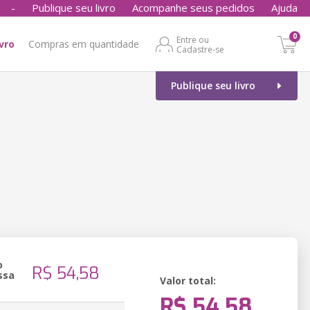
-
Publique seu livro
Acompanhe seus pedidos
Ajuda
0
Entre ou
ivro
Compras em quantidade
Cadastre-se
Publique seu livro
o
R$ 54,58
ssa
Valor total:
R$ 54,58