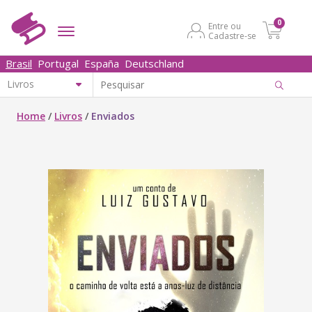
0
Entre ou
Cadastre-se
Brasil
Portugal
España
Deutschland
Home
/
Livros
/
Enviados