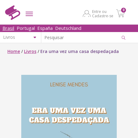
0
Entre ou
Cadastre-se
Brasil
Portugal
España
Deutschland
Home
/
Livros
/
Era uma vez uma casa despedaçada