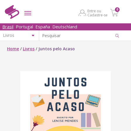
0
Entre ou
Cadastre-se
Brasil
Portugal
España
Deutschland
Home
/
Livros
/
Juntos pelo Acaso