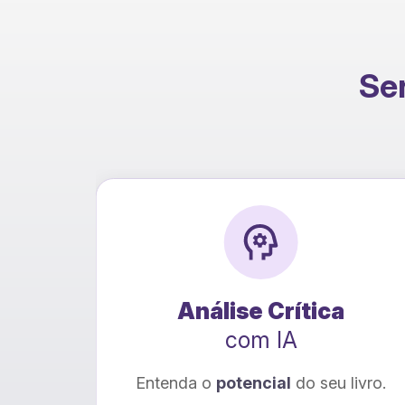
Ser
o
Análise Crítica
com IA
ional
Entenda o
potencial
do seu livro.