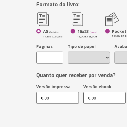
Formato do livro:
A5
16x23
Pocket
(Padrão)
(Novo!)
10,5CM X 14
14,8CM X 21,0CM
16,0CM X 23,0CM
Páginas
Tipo de papel
Acab
Quanto quer receber por venda?
Versão impressa
Versão ebook