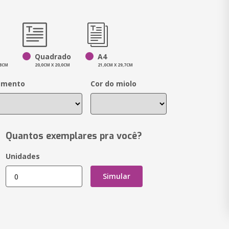
Quadrado
A4
,8CM
20,0CM X 20,0CM
21,0CM X 29,7CM
amento
Cor do miolo
Quantos exemplares pra você?
Unidades
Simular