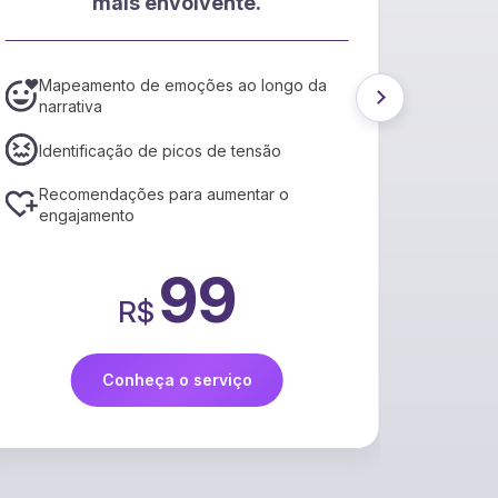
mais envolvente.
EPub
Mapeamento de emoções ao longo da
Conv
narrativa
de 
Ajus
Identificação de picos de tensão
aces
Recomendações para aumentar o
Rel
engajamento
por 
99
R$
Conheça o serviço