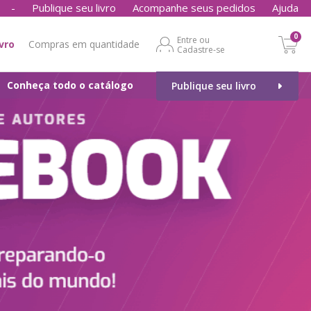
-
Publique seu livro
Acompanhe seus pedidos
Ajuda
0
Entre ou
ivro
Compras em quantidade
Cadastre-se
Conheça todo o catálogo
Publique seu livro