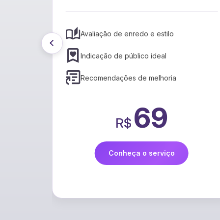
o de enredo e estilo
Tradução rápida e
o de público ideal
Suporte a vários 
dações de melhoria
Preservação do es
69
R$
R$
Conheça o serviço
Conheça 