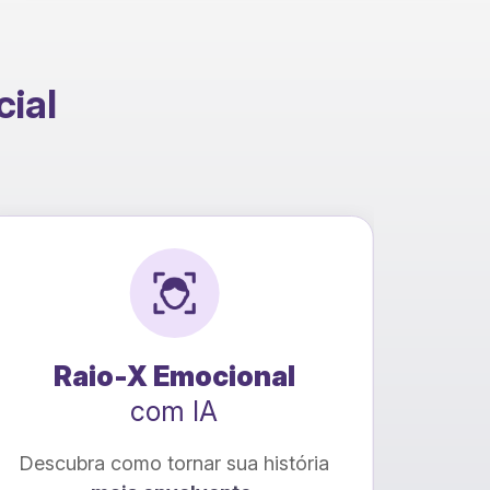
cial
★
N
onal
Conversão para EBO
com IA
a história
Transforme seu livro de PDF pa