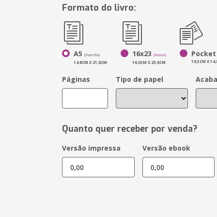
Formato do livro:
A5
16x23
Pocket
(Padrão)
(Novo!)
10,5CM X 14
14,8CM X 21,0CM
16,0CM X 23,0CM
Páginas
Tipo de papel
Acab
Quanto quer receber por venda?
Versão impressa
Versão ebook