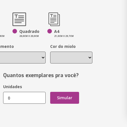
Quadrado
A4
,8CM
20,0CM X 20,0CM
21,0CM X 29,7CM
amento
Cor do miolo
Quantos exemplares pra você?
Unidades
Simular