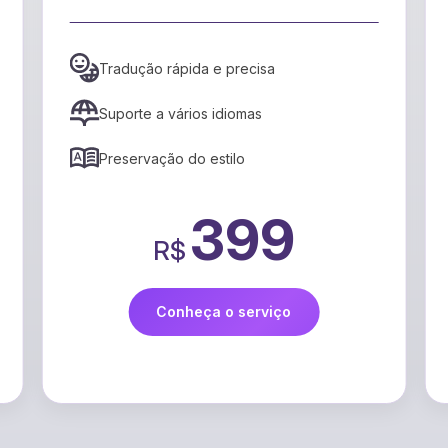
mais envolvent
 precisa
Mapeamento de emoções a
narrativa
idiomas
Identificação de picos de t
tilo
Recomendações para aume
engajamento
399
99
R$
o serviço
Conheça o serviç