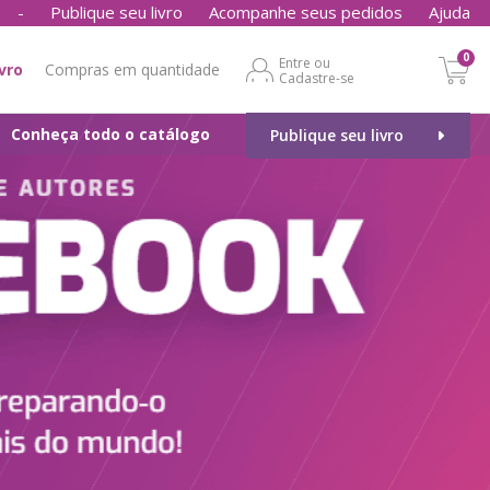
-
Publique seu livro
Acompanhe seus pedidos
Ajuda
0
Entre ou
ivro
Compras em quantidade
Cadastre-se
Conheça todo o catálogo
Publique seu livro