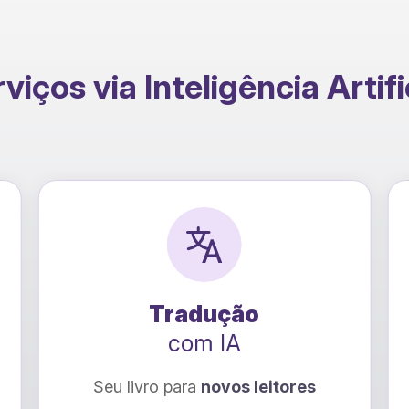
viços via Inteligência Artifi
dução
Raio-X Emoci
m IA
com IA
novos leitores
Descubra como tornar su