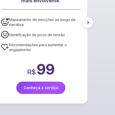
e.
EPub e
alcance um novo públic
o longo da
Conversão para formato EPub3, padr
de mercado
Ajustes via IA para garantir maior
ensão
acessibilidade
ntar o
Relatório de metadados recomendad
por IA
109
R$
o
Conheça o serviço