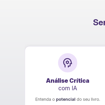
Ser
nálise Crítica
Tra
com IA
co
 o
potencial
do seu livro.
Seu livro para