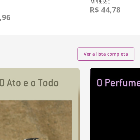
IMPRESSO
R$ 44,78
O
,96
Ver a lista completa