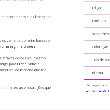
Edição
e de acordo com suas limitações.
Formato
Acabamen
exclusivamente por mim baseado
 uma esgrima chinesa.
Coloração
 através deste livro, mesmo
Tipo de pa
migo para tirar dúvidas à
mostrarei da maneira que for
Idioma
Tem algo a reclam
o com textos e ilustrações que
atendimento@cl