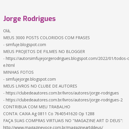
Jorge Rodrigues
Olá,
MEUS 3000 POSTS COLORIDOS COM FRASES
- simfuje.blogspot.com
MEUS PROJETOS DE FILMES NO BLOGGER
- https://autorsimfujejorgerodrigues.blogspot.com/2022/01/todos-
e.html
MINHAS FOTOS
- simfujejorge.blogspot.com
MEUS LIVROS NO CLUBE DE AUTORES
- https://clubedeautores.com.br/livros/autores/jorge-rodrigues
- https://clubedeautores.com.br/livros/autores/jorge-rodrigues-2
CONTRIBUA COM MEU TRABALHO
CONTA: CAIXA Ag 0811 Co 7640541620 Op 1288
FAÇA SUAS COMPRAS VIRTUAIS NO "MAGAZINE ART D DEUS":
http://www.magazinevoce.com.br/magazineartddeus/