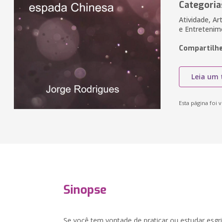
Categoria
Atividade, Art
e Entretenim
Compartilhe
Leia um 
Esta página foi v
Sinopse
Se você tem vontade de praticar ou estudar esg