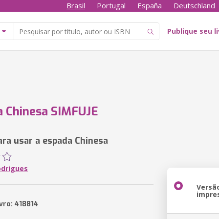
Brasil
Portugal
España
Deutschland
Publique seu l
a Chinesa SIMFUJE
ra usar a espada Chinesa
odrigues
Versã
impre
vro: 418814