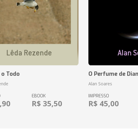
 o Todo
O Perfume de Dia
ende
Alan Soares
O
EBOOK
IMPRESSO
,90
R$ 35,50
R$ 45,00