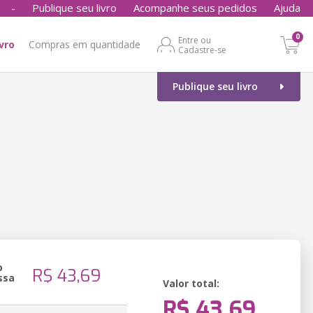
-
Publique seu livro
Acompanhe seus pedidos
Ajuda
0
Entre ou
ivro
Compras em quantidade
Cadastre-se
Publique seu livro
o
R$ 43,69
ssa
Valor total:
R$ 43,69