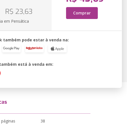
o
R$ 23,63
Comprar
ia em Pensática
k também pode estar à venda na:
o também está à venda em:
cas
 páginas
38