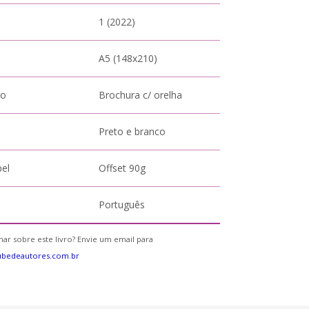
1 (2022)
A5 (148x210)
to
Brochura c/ orelha
Preto e branco
pel
Offset 90g
Português
ar sobre este livro? Envie um email para
ubedeautores.com.br