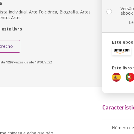
s
Versã
ista Individual, Arte Folclórica, Biografia, Artes
ebook
ento, Artes
Le
 este livro
Este eboo
trecho
ista
1297
vezes desde 18/01/2022
Este livr
Característi
Número de
rima chinesa e acha que não