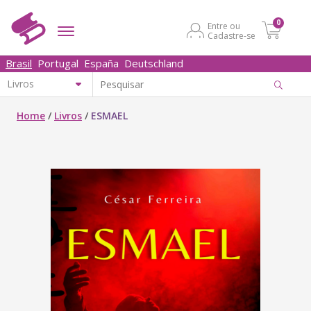
0
Entre ou
Cadastre-se
Brasil
Portugal
España
Deutschland
Home
/
Livros
/
ESMAEL