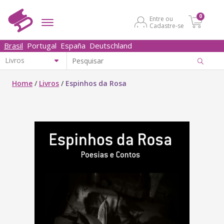
0
Entre ou
Cadastre-se
Brasil
Portugal
España
Deutschland
Home
/
Livros
/
Espinhos da Rosa