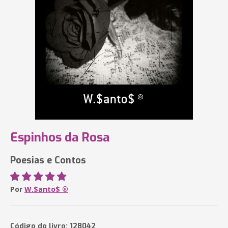
Espinhos da Rosa
Poesias e Contos
Por
W.$anto$ ®
Código do livro: 128042