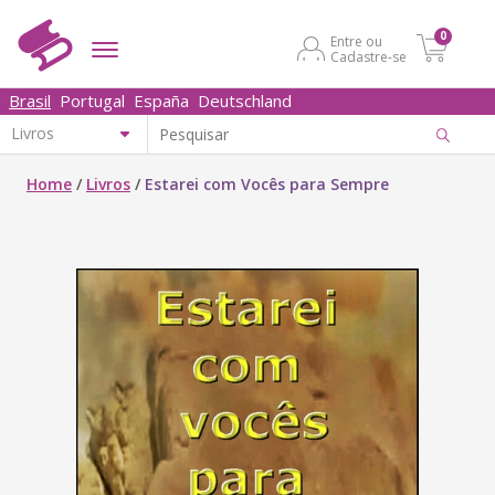
0
Entre ou
Cadastre-se
Brasil
Portugal
España
Deutschland
Home
/
Livros
/
Estarei com Vocês para Sempre