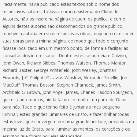
Inicialmente, havia publicado estes textos sob o nome dos
respectivos autores, todavia, como o sistema do Clube de
Autores, não os insere na página de quem os publica, e como
alguns destes autores são desconhecidos do grande público,
mantive a autoria em suas respectivas obras, enquanto direcionei
suas obras para a minha página, de modo que todo o conjunto
ficasse localizado em um mesmo ponto, de forma a facilitar as
consultas dos interessados. Dentre estes se nomeiam Calvino,
John Owen, Richard Sibbes, Thomas Watson, Thomas Manton,
Richard Baxter, George Whitefield, John Wesley, Jonathan
Edwards, J. C. Philpot, Octavius Winslow, Alexander Smellie, Jon
MacDuff, Thomas Boston, Stephan Charnock, James Smith,
Archibald G. Brown, John Angell James, Charles Haddon Spurgeon,
que estando mortos, ainda falam - e muito - da parte de Deus
para nós. Tudo o que tenho feito é juntar ao meu pequeno
luminar, estes grandes luminares de Cristo, e fazer brilhar todas
estas luzes que convergem em uma grande unidade, provindas da
mesma luz de Cristo, para iluminar as mentes, os corações e os
espíritos que forem por elas alcançados.