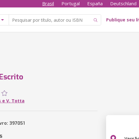
Brasil
Portugal
España
Deutschland
Publique seu l
Escrito
 e V. Totta
ivro: 397051
s
Versã