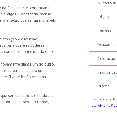
Número de
 na faculdade, e, contrariando
s amigos. E apesar da intensa
Edição
r a atração que sentiam um pelo
Formato
ua ambição e ascensão
Acabamen
uldade para que eles pudessem
eus caminhos, longe um do outro.
Coloração
s novamente diante um do outro,
iciente para aplacar o que
Tipo de pa
com Elizabeth não era uma
Idioma
 que ser esquecidas e perdoadas
Tem algo a reclam
se amor que superou o tempo,
atendimento@cl