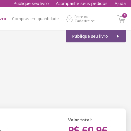
-
Publique seu livro
Acompanhe seus pedidos
Ajuda
0
Entre ou
ivro
Compras em quantidade
Cadastre-se
Publique seu livro
Valor total:
R$ 60,96
o