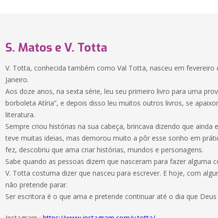
S. Matos e V. Totta
V. Totta, conhecida também como Val Totta, nasceu em fevereiro 
Janeiro.
Aos doze anos, na sexta série, leu seu primeiro livro para uma pro
borboleta Atíria”, e depois disso leu muitos outros livros, se apai
literatura.
Sempre criou histórias na sua cabeça, brincava dizendo que ainda
teve muitas ideias, mas demorou muito a pôr esse sonho em prát
fez, descobriu que ama criar histórias, mundos e personagens.
Sabe quando as pessoas dizem que nasceram para fazer alguma c
V. Totta costuma dizer que nasceu para escrever. E hoje, com algun
não pretende parar.
Ser escritora é o que ama e pretende continuar até o dia que Deus 
Instagram :
https://www.instagram.com/v.totta/