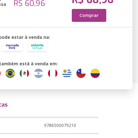
R$ 60,96
ssa
Comprar
 pode estar à venda na:
o também está à venda em:
cas
9786500079210