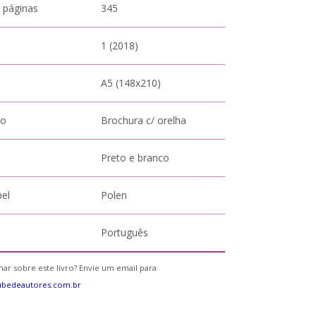
 páginas
345
1 (2018)
A5 (148x210)
to
Brochura c/ orelha
Preto e branco
pel
Polen
Português
ar sobre este livro? Envie um email para
ubedeautores.com.br