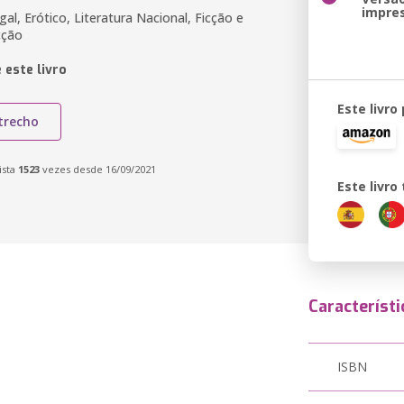
impre
l, Erótico, Literatura Nacional, Ficção e
cção
 este livro
Este livro
trecho
ista
1523
vezes desde 16/09/2021
Este livr
Característi
ISBN