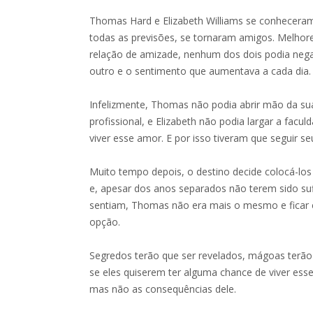
Thomas Hard e Elizabeth Williams se conheceram
todas as previsões, se tornaram amigos. Melhore
relação de amizade, nenhum dos dois podia nega
outro e o sentimento que aumentava a cada dia.
Infelizmente, Thomas não podia abrir mão da s
profissional, e Elizabeth não podia largar a fac
viver esse amor. E por isso tiveram que seguir s
Muito tempo depois, o destino decide colocá-lo
e, apesar dos anos separados não terem sido suf
sentiam, Thomas não era mais o mesmo e ficar 
opção.
Segredos terão que ser revelados, mágoas terão
se eles quiserem ter alguma chance de viver es
mas não as consequências dele.