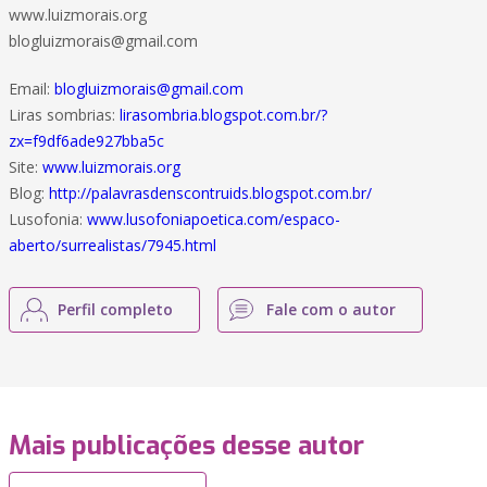
www.luizmorais.org
blogluizmorais@gmail.com
Email:
blogluizmorais@gmail.com
Liras sombrias:
lirasombria.blogspot.com.br/?
zx=f9df6ade927bba5c
Site:
www.luizmorais.org
Blog:
http://palavrasdenscontruids.blogspot.com.br/
Lusofonia:
www.lusofoniapoetica.com/espaco-
aberto/surrealistas/7945.html
Perfil completo
Fale com o autor
Mais publicações desse autor