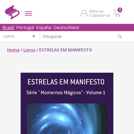
0
Entre ou
Cadastre-se
Brasil
Portugal
España
Deutschland
Home
/
Livros
/
ESTRELAS EM MANIFESTO