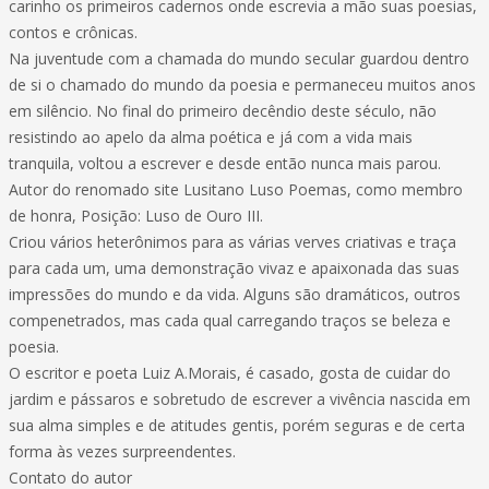
carinho os primeiros cadernos onde escrevia a mão suas poesias,
contos e crônicas.
Na juventude com a chamada do mundo secular guardou dentro
de si o chamado do mundo da poesia e permaneceu muitos anos
em silêncio. No final do primeiro decêndio deste século, não
resistindo ao apelo da alma poética e já com a vida mais
tranquila, voltou a escrever e desde então nunca mais parou.
Autor do renomado site Lusitano Luso Poemas, como membro
de honra, Posição: Luso de Ouro III.
Criou vários heterônimos para as várias verves criativas e traça
para cada um, uma demonstração vivaz e apaixonada das suas
impressões do mundo e da vida. Alguns são dramáticos, outros
compenetrados, mas cada qual carregando traços se beleza e
poesia.
O escritor e poeta Luiz A.Morais, é casado, gosta de cuidar do
jardim e pássaros e sobretudo de escrever a vivência nascida em
sua alma simples e de atitudes gentis, porém seguras e de certa
forma às vezes surpreendentes.
Contato do autor