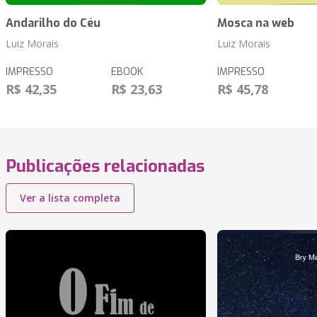
Andarilho do Céu
Mosca na web
Luiz Morais
Luiz Morais
IMPRESSO
EBOOK
IMPRESSO
R$ 42,35
R$ 23,63
R$ 45,78
Publicações relacionadas
Ver a lista completa