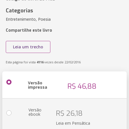
Categorias
Entretenimento, Poesia
Compartilhe este livro
Leia um trecho
Esta página foi vista
4116
vezes desde 22/02/2016
Versão
R$ 46,88
impressa
Versão
R$ 26,18
ebook
Leia em Pensática