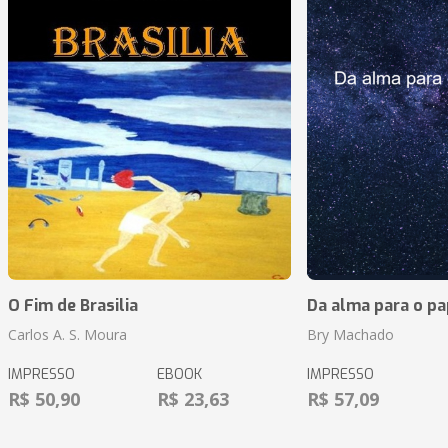
O Fim de Brasilia
Da alma para o pa
Carlos A. S. Moura
Bry Machado
IMPRESSO
EBOOK
IMPRESSO
R$ 50,90
R$ 23,63
R$ 57,09