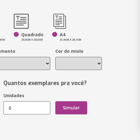
Quadrado
A4
,8CM
20,0CM X 20,0CM
21,0CM X 29,7CM
amento
Cor do miolo
Quantos exemplares pra você?
Unidades
Simular