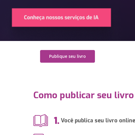
Publique seu livro
Como publicar seu livro
1.
Você publica seu livro onlin