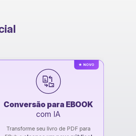
cial
Edição & Revisão
com IA
Texto mais
claro
e
profissional