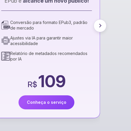
Correções ortográficas e gramaticais
Melhor fluidez na leitura
Arquivo editado entregue
299
R$
Conheça o serviço