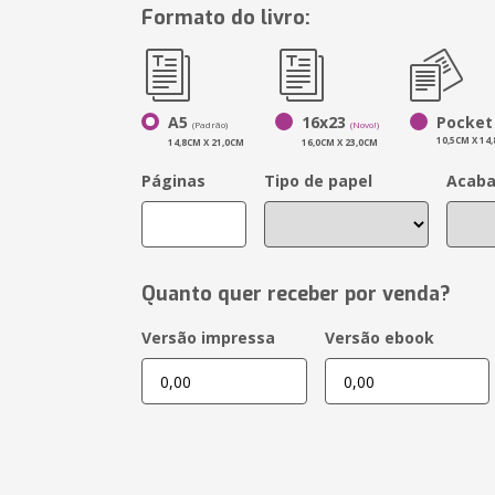
Formato do livro:
A5
16x23
Pocket
(Padrão)
(Novo!)
10,5CM X 14
14,8CM X 21,0CM
16,0CM X 23,0CM
Páginas
Tipo de papel
Acab
Quanto quer receber por venda?
Versão impressa
Versão ebook