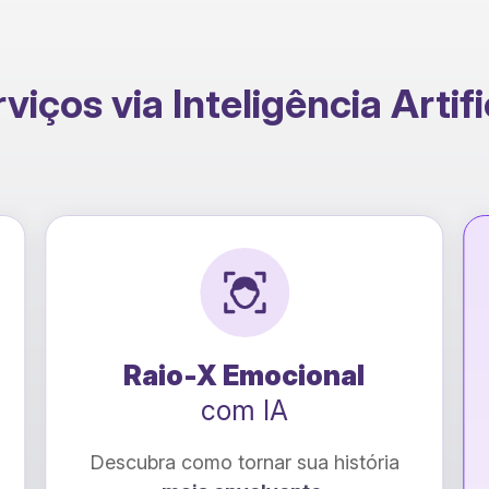
viços via Inteligência Artifi
★
NOVO
l
Conversão para EBOOK
com IA
tória
Transforme seu livro de PDF para