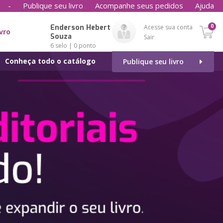
-
Publique seu livro
Acompanhe seus pedidos
Ajuda
0
Enderson Hebert de
Acesse sua conta
ivro
Souza
Sair
6 selo | 0 ponto
Conheça todo o catálogo
Publique seu livro