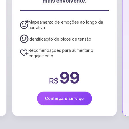
EPub e
alcance um novo público!
go da
Conversão para formato EPub3, padrão
de mercado
Ajustes via IA para garantir maior
acessibilidade
Relatório de metadados recomendados
por IA
109
R$
Conheça o serviço